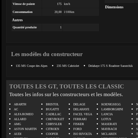
Vitesse de pointe
175
km/h
Dimensions
Consommation
20,00
l/100km
Autres
Quantité produite
1
Les modèles du constructeur
135 MS Coupe des Alpes
235 MS Cabriolet
Delahaye 175 S Roadster Saoutchik
TOUTES LES GT, TOUTES LES CLASSIC
Toutes les infos sur les constructeurs et les modèles.
ABARTH
BRISTOL
DELAGE
KOENIGSEGG
N
AC
BUGATTI
DELAHAYE
LAMBORGHINI
P
ALFA ROMEO
CADILLAC
FACEL VEGA
LANCIA
ALLARD
CHEVROLET
FERRARI
LOTUS
AMG
CHRYSLER
FISKER
MASERATI
ASTON MARTIN
CITROEN
FORD
MAYBACH
AUDI
COOPER
ISO RIVOLTA
MCLAREN