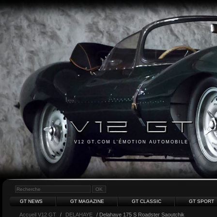
V12 GT.COM L'ÉMOTION AUTOMOBILE
GT NEWS
GT MAGAZINE
GT CLASSIC
GT SPORT
Accueil V12 GT
/
DELAHAYE
/ Delahaye 175 S Roadster Saoutchik