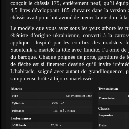
conçoit le châssis 175, entièrement neuf, qu’il équip
4,5 litres développant 185 chevaux dans la version
châssis avait pour but avoué de mener la vie dure à l
Le modèle que vous avez sous les yeux arbore les tra
ébéniste d’origine ukrainienne, converti à la carross
appliquer. Inspiré par les courbes des roadsters f
Saoutchik a martelé la tôle avec fluidité, l’a orné d
du baroque. Chaque poignée de porte, garniture de f
de flèche est si finement dessiné qu’il invite irrémé
L’habitacle, soigné avec autant de grandiloquence, 
somptueuse boîte à bijoux matelassée.
Moteur
Transmission
Type
Six cylindres en ligne
Transmission
Cylindrée
4500
cm³
Chassis
Puissance
185
ch à 0 trs/min
Suspension
Performances
0-100 km/h
12,00
s
Freins