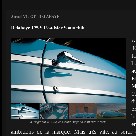
Accueil V12 GT
-
DELAHAYE
Delahaye 175 S Roadster Saoutchik
A
3
f
l
a
E
M
1
d
p
b
4 images sur 4 - Cliquez sur une image pour afficher le zoom.
e
ambitions de la marque. Mais très vite, au sortir