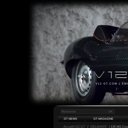
V12 GT.COM L'É
GT NEWS
GT MAGAZINE
Accueil V12 GT
/
DELAHAYE
/ 135 MS Cou