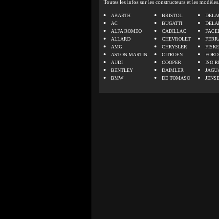
Toutes les infos sur les constructeurs et les modèles
ABARTH
BRISTOL
DELA
AC
BUGATTI
DELA
ALFA ROMEO
CADILLAC
FACE
ALLARD
CHEVROLET
FERR
AMG
CHRYSLER
FISK
ASTON MARTIN
CITROEN
FORD
AUDI
COOPER
ISO R
BENTLEY
DAIMLER
JAGU
BMW
DE TOMASO
JENS