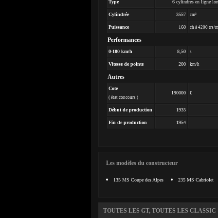
Type
6 cylindres en ligne lo
Cylindrée
3557
cm³
Puissance
160
ch à 4200 trs/
Performances
0-100 km/h
8,50
s
Vitesse de pointe
200
km/h
Autres
Cote
190000
€
( état concours )
Début de production
1935
Fin de production
1954
Les modèles du constructeur
135 MS Coupe des Alpes
235 MS Cabriolet
TOUTES LES GT, TOUTES LES CLASSIC