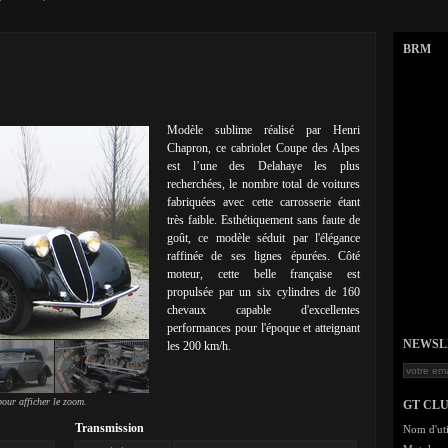
BRM
Modèle sublime réalisé par Henri
Chapron, ce cabriolet Coupe des Alpes
est l’une des Delahaye les plus
recherchées, le nombre total de voitures
fabriquées avec cette carrosserie étant
très faible. Esthétiquement sans faute de
goût, ce modèle séduit par l'élégance
raffinée de ses lignes épurées. Côté
moteur, cette belle française est
propulsée par un six cylindres de 160
chevaux capable d'excellentes
performances pour l'époque et atteignant
NEWSLET
les 200 km/h.
our afficher le zoom.
GT CL
Transmission
Nom d'uti