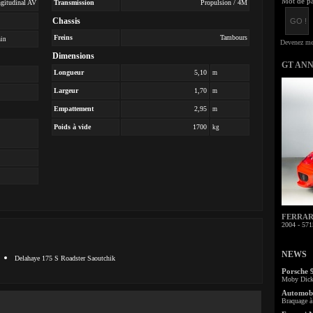
Mot de pa
ngitudinal AV
Transmission
Propulsion / 4M
Chassis
Freins
Tambours
min
Dimensions
GT AN
Longueur
5,10
m
Largeur
1,70
m
Empattement
2,95
m
Poids à vide
1700
kg
FERRARI 
2004 - 571
NEWS
Delahaye 175 S Roadster Saoutchik
Porsche 
Moby Dick 
Automobi
Braquage à 