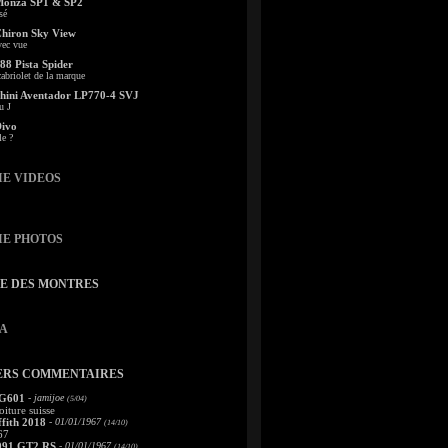
Monza SP1 & SP2
sé
Chiron Sky View
vec vue
88 Pista Spider
abriolet de la marque
ini Aventador LP770-4 SVJ
u J
Divo
le ?
IE VIDEOS
IE PHOTOS
TE DES MONTRES
A
ERS COMMENTAIRES
 G601
- jamijoe
(5/04)
oiture suisse
fith 2018
- 01/01/1967
(14/10)
67
991 GT2 RS
- 01/01/1967
(14/10)