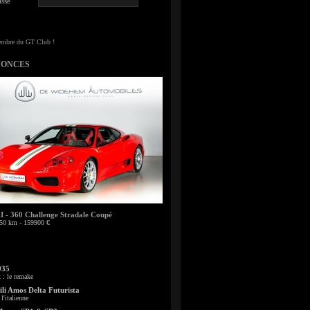
sse
NONCES
- 360 Challenge Stradale Coupé
50 km - 159900 €
935
: le remake
li Amos Delta Futurista
l'italienne