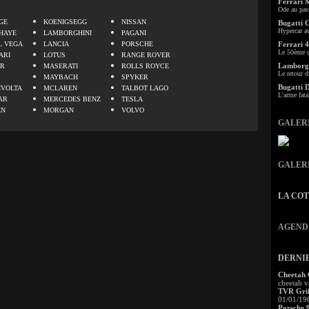
Ferrari 
.
Ode au pas
GE
KOENIGSEGG
NISSAN
Bugatti 
Hypercar a
HAYE
LAMBORGHINI
PAGANI
L VEGA
LANCIA
PORSCHE
Ferrari 4
Le 50ème c
ARI
LOTUS
RANGE ROVER
Lamborgh
ER
MASERATI
ROLLS ROYCE
Le retour d
MAYBACH
SPYKER
Bugatti 
IVOLTA
MCLAREN
TALBOT LAGO
L'arme fata
AR
MERCEDES BENZ
TESLA
EN
MORGAN
VOLVO
GALER
GALER
LA CO
AGEND
DERNI
Cheetah
cheetah v
TVR Grif
01/01/19
Porsche 