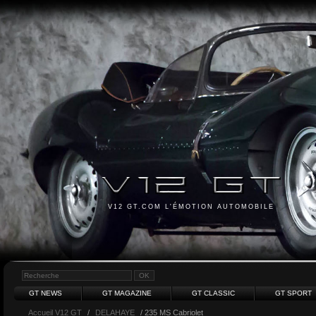
V12 GT.COM L'ÉMOTION AUTOMOBILE
GT NEWS
GT MAGAZINE
GT CLASSIC
GT SPORT
Accueil V12 GT
/
DELAHAYE
/ 235 MS Cabriolet