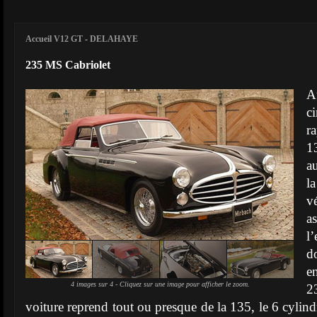
Accueil V12 GT
-
DELAHAYE
235 MS Cabriolet
A
c
r
1
a
l
v
a
l
d
e
4 images sur 4 - Cliquez sur une image pour afficher le zoom.
2
voiture reprend tout ou presque de la 135, le 6 cylindr