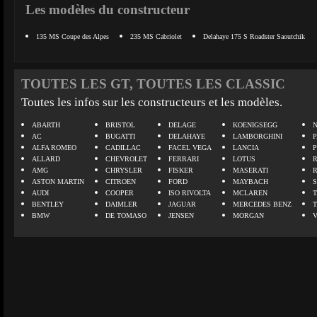
Les modèles du constructeur
135 MS Coupe des Alpes
235 MS Cabriolet
Delahaye 175 S Roadster Saoutchik
TOUTES LES GT, TOUTES LES CLASSIC
Toutes les infos sur les constructeurs et les modèles.
ABARTH
BRISTOL
DELAGE
KOENIGSEGG
N
AC
BUGATTI
DELAHAYE
LAMBORGHINI
P
ALFA ROMEO
CADILLAC
FACEL VEGA
LANCIA
ALLARD
CHEVROLET
FERRARI
LOTUS
AMG
CHRYSLER
FISKER
MASERATI
ASTON MARTIN
CITROEN
FORD
MAYBACH
AUDI
COOPER
ISO RIVOLTA
MCLAREN
BENTLEY
DAIMLER
JAGUAR
MERCEDES BENZ
BMW
DE TOMASO
JENSEN
MORGAN