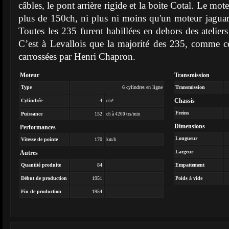
câbles, le pont arrière rigide et la boite Cotal. Le mo
plus de 150ch, ni plus ni moins qu'un moteur jagua
Toutes les 235 furent habillées en dehors des atelier
C’est à Levallois que la majorité des 235, comme ce
carrossées par Henri Chapron.
Moteur
Transmission
Type
6 cylindres en ligne
Transmission
Chassis
Cylindrée
4
cm³
Freins
Puissance
152
ch à 4200 trs/min
Dimensions
Performances
Longueur
Vitesse de pointe
170
km/h
Largeur
Autres
Quantité produite
84
Empattement
Début de production
1951
Poids à vide
Fin de production
1954