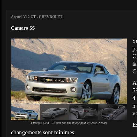
Accueil V12 GT
-
CHEVROLET
Camaro SS
S
p
C
l
C
A
5
4
n
v
4 images sur 4 - Cliquez sur une image pour afficher le zoom.
E
changements sont minimes.