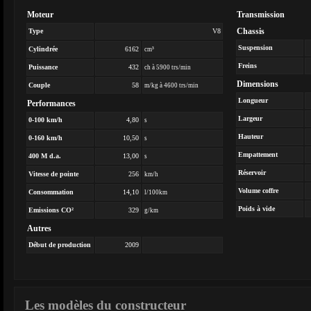
Moteur
Transmission
Chassis
Type
V8
Suspension
Cylindrée
6162
cm³
Freins
Puissance
432
ch à 5900 trs/min
Dimensions
Couple
58
m/kg à 4600 trs/min
Longueur
Performances
Largeur
0-100 km/h
4,80
s
Hauteur
0-160 km/h
10,50
s
Empattement
400 M d.a.
13,00
s
Réservoir
Vitesse de pointe
256
km/h
Volume coffre
Consommation
14,10
l/100km
Poids à vide
Emissions CO²
329
g/km
Autres
Début de production
2009
Les modèles du constructeur