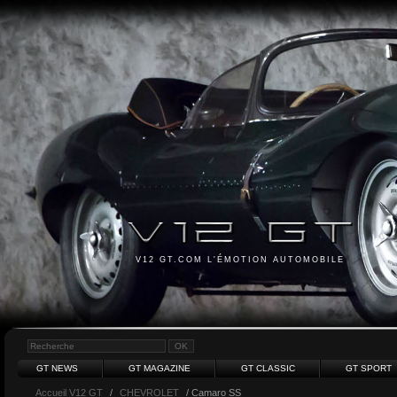
V12 GT.COM L'ÉMOTION AUTOMOBILE
GT NEWS
GT MAGAZINE
GT CLASSIC
GT SPORT
Accueil V12 GT
/
CHEVROLET
/ Camaro SS