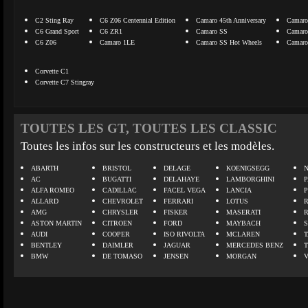
C2 Sting Ray
C6 Z06 Centennial Edition
Camaro 45th Anniversary
Camaro
C6 Grand Sport
C6 ZR1
Camaro SS
Camaro
C6 Z06
Camaro 1LE
Camaro SS Hot Wheels
Camaro
Corvette C1
Corvette C7 Stingray
TOUTES LES GT, TOUTES LES CLASSIC
Toutes les infos sur les constructeurs et les modèles.
ABARTH
BRISTOL
DELAGE
KOENIGSEGG
N
AC
BUGATTI
DELAHAYE
LAMBORGHINI
P
ALFA ROMEO
CADILLAC
FACEL VEGA
LANCIA
ALLARD
CHEVROLET
FERRARI
LOTUS
AMG
CHRYSLER
FISKER
MASERATI
ASTON MARTIN
CITROEN
FORD
MAYBACH
AUDI
COOPER
ISO RIVOLTA
MCLAREN
BENTLEY
DAIMLER
JAGUAR
MERCEDES BENZ
BMW
DE TOMASO
JENSEN
MORGAN