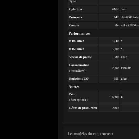
Type
Cylindrée
6162
cm³
Puissance
647
ch à 6500 trs/
Couple
84
m/kg à 3800 tr
Performances
0-100 km/h
3,40
s
0-160 km/h
7,00
s
Vitesse de pointe
330
km/h
Consommation
14,90
l/100km
( normalisée )
Emissions CO²
355
g/km
Autres
Prix
136990
€
( hors options )
Début de production
2009
Les modèles du constructeur