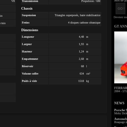
Mot de pa
V8
Transmission
Propulsion / 6M
Chassis
Suspension
Triangles superposés, barre stabilisatrice
min
Freins
4 disques carbone céramique
s/min
GT AN
Dimensions
Longueur
4,48
m
Largeur
1,93
m
Hauteur
1,24
m
Empattement
2,68
m
Réservoir
68
l
Volume coffre
634
cm³
Poids à vide
1518
kg
FERRARI 
2004 - 571
NEWS
Porsche 
Moby Dick 
Automobi
Braquage à 