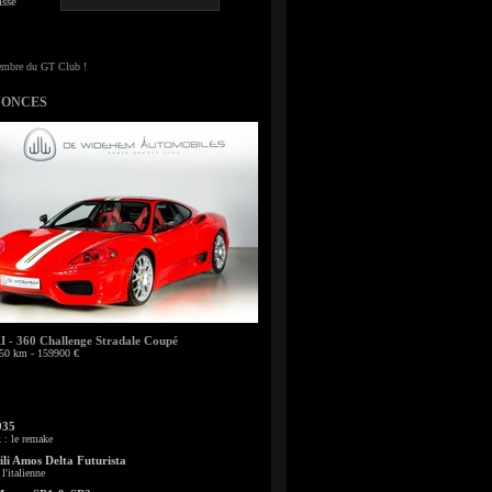
sse
NONCES
- 360 Challenge Stradale Coupé
50 km - 159900 €
935
: le remake
li Amos Delta Futurista
l'italienne