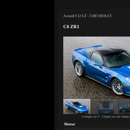
Accueil V12 GT
-
CHEVROLET
C6 ZR1
4 images sur 4 - Cliquez sur une image p
Moteur