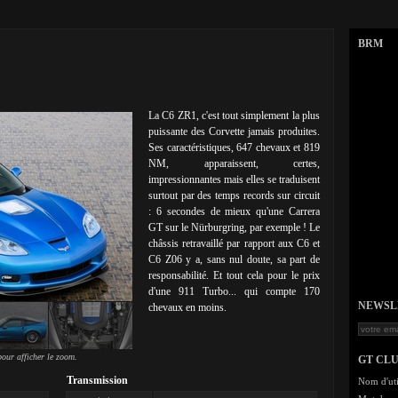
BRM
La C6 ZR1, c'est tout simplement la plus
puissante des Corvette jamais produites.
Ses caractéristiques, 647 chevaux et 819
NM, apparaissent, certes,
impressionnantes mais elles se traduisent
surtout par des temps records sur circuit
: 6 secondes de mieux qu'une Carrera
GT sur le Nürburgring, par exemple ! Le
châssis retravaillé par rapport aux C6 et
C6 Z06 y a, sans nul doute, sa part de
responsabilité. Et tout cela pour le prix
d'une 911 Turbo... qui compte 170
NEWSLET
chevaux en moins.
our afficher le zoom.
GT CL
Transmission
Nom d'uti