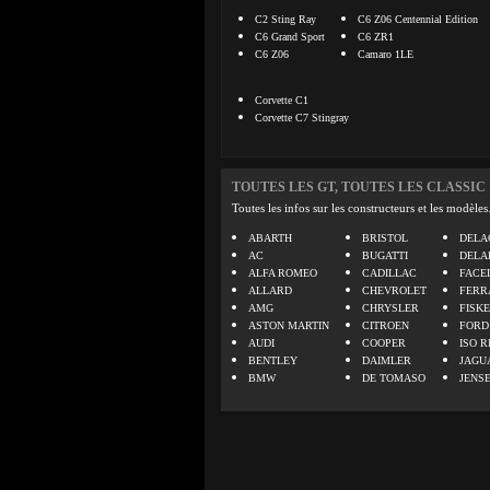
C2 Sting Ray
C6 Z06 Centennial Edition
C6 Grand Sport
C6 ZR1
C6 Z06
Camaro 1LE
Corvette C1
Corvette C7 Stingray
TOUTES LES GT, TOUTES LES CLASSIC
Toutes les infos sur les constructeurs et les modèles
ABARTH
BRISTOL
DELA
AC
BUGATTI
DELA
ALFA ROMEO
CADILLAC
FACE
ALLARD
CHEVROLET
FERR
AMG
CHRYSLER
FISK
ASTON MARTIN
CITROEN
FORD
AUDI
COOPER
ISO R
BENTLEY
DAIMLER
JAGU
BMW
DE TOMASO
JENS