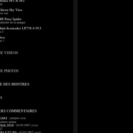
Monza SP1 & SP2
sé
Chiron Sky View
vec vue
88 Pista Spider
abriolet de la marque
ini Aventador LP770-4 SVJ
u J
Divo
le ?
IE VIDEOS
IE PHOTOS
TE DES MONTRES
A
ERS COMMENTAIRES
 G601
- jamijoe
(5/04)
oiture suisse
fith 2018
- 01/01/1967
(14/10)
67
991 GT2 RS
- 01/01/1967
(14/10)