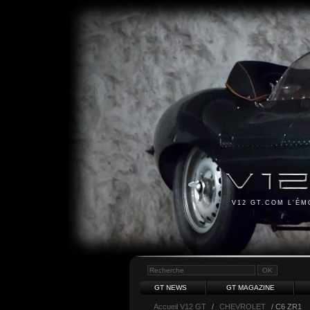
V12 GT.COM L'É
GT NEWS
GT MAGAZINE
Accueil V12 GT
/
CHEVROLET
/ C6 ZR1