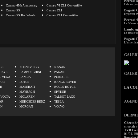
Ferrari 
Ode au pas
Camaro 45th Anniversary
Camaro VI ZL1 Convertible
Bugatti 
Camaro SS
Camaro ZL1
Hypercar a
Camaro SS Hot Wheels
Camaro ZL1 Convertible
Ferrari 4
Le 50ème c
Lamborgh
Le retour d
Bugatti 
L'arme fata
GALER
.
GE
KOENIGSEGG
NISSAN
HAYE
LAMBORGHINI
PAGANI
GALER
L VEGA
LANCIA
PORSCHE
ARI
LOTUS
RANGE ROVER
ER
MASERATI
ROLLS ROYCE
LA CO
MAYBACH
SPYKER
IVOLTA
MCLAREN
TALBOT LAGO
AGEND
AR
MERCEDES BENZ
TESLA
EN
MORGAN
VOLVO
DERNI
Cheetah
cheetah v
TVR Grif
01/01/19
Porsche 