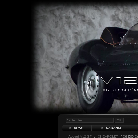
V12 GT.COM L'É
GT NEWS
GT MAGAZINE
Accueil V12 GT
/
CHEVROLET
/ C6 Z06 Ce