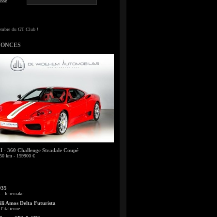
sse
NONCES
- 360 Challenge Stradale Coupé
50 km - 159900 €
935
: le remake
li Amos Delta Futurista
l'italienne