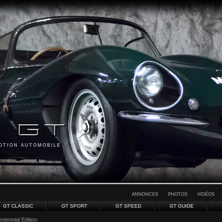
MOTION AUTOMOBILE
ANNONCES
PHOTOS
VIDÉOS
GT CLASSIC
GT SPORT
GT SPEED
GT GUIDE
ntennial Edition