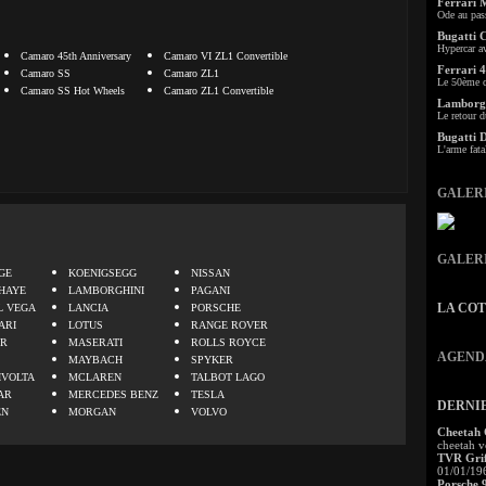
Ferrari 
Ode au pas
Bugatti 
Hypercar a
Camaro 45th Anniversary
Camaro VI ZL1 Convertible
Ferrari 4
Camaro SS
Camaro ZL1
Le 50ème c
Camaro SS Hot Wheels
Camaro ZL1 Convertible
Lamborgh
Le retour d
Bugatti 
L'arme fata
GALER
.
GALER
GE
KOENIGSEGG
NISSAN
HAYE
LAMBORGHINI
PAGANI
LA CO
L VEGA
LANCIA
PORSCHE
ARI
LOTUS
RANGE ROVER
ER
MASERATI
ROLLS ROYCE
AGEND
MAYBACH
SPYKER
IVOLTA
MCLAREN
TALBOT LAGO
AR
MERCEDES BENZ
TESLA
DERNI
EN
MORGAN
VOLVO
Cheetah
cheetah v
TVR Grif
01/01/19
Porsche 