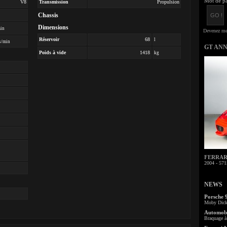
Mot de pa
V8
Transmission
Propulsion
Chassis
Dimensions
min
Réservoir
68
l
s/min
GT AN
Poids à vide
1418
kg
FERRARI 
2004 - 571
NEWS
Porsche 
Moby Dick 
Automobi
Braquage à 