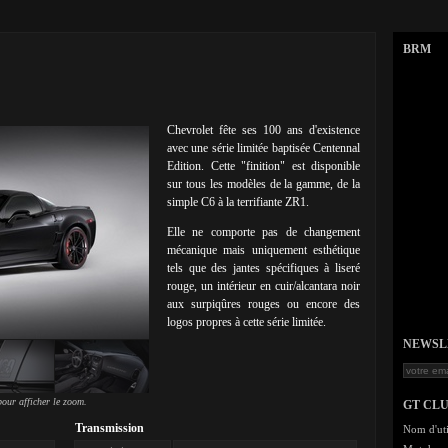
BRM
Chevrolet fête ses 100 ans d'existence
avec une série limitée baptisée Centennal
Edition. Cette "finition" est disponible
sur tous les modèles de la gamme, de la
simple C6 à la terrifiante ZR1.
Elle ne comporte pas de changement
mécanique mais uniquement esthétique
tels que des jantes spécifiques à liseré
rouge, un intérieur en cuir/alcantara noir
aux surpiqûres rouges ou encore des
logos propres à cette série limitée.
NEWSLET
our afficher le zoom.
GT CL
Transmission
Nom d'uti