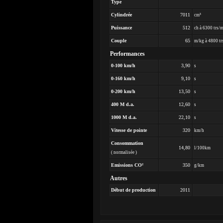
Type
Cylindrée
7011
cm³
Puissance
512
ch à 6300 trs/
Couple
65
m/kg à 4800 tr
Performances
0-100 km/h
3,90
s
0-160 km/h
9,10
s
0-200 km/h
13,50
s
400 M d.a.
12,60
s
1000 M d.a.
22,10
s
Vitesse de pointe
320
km/h
Consommation
14,80
l/100km
( normalisée )
Emissions CO²
350
g/km
Autres
Début de production
2011