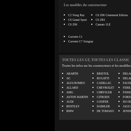
Les modèles du constructeur
C2 Sting Ray
C6 Z06 Centennial Edition
C6 Grand Sport
C6 ZR1
C6 Z06
Camaro 1LE
Corvette C1
Corvette C7 Stingray
TOUTES LES GT, TOUTES LES CLASSIC
Toutes les infos sur les constructeurs et les modèles
ABARTH
BRISTOL
DELA
AC
BUGATTI
DELA
ALFA ROMEO
CADILLAC
FACE
ALLARD
CHEVROLET
FERR
AMG
CHRYSLER
FISK
ASTON MARTIN
CITROEN
FORD
AUDI
COOPER
ISO R
BENTLEY
DAIMLER
JAGU
BMW
DE TOMASO
JENS