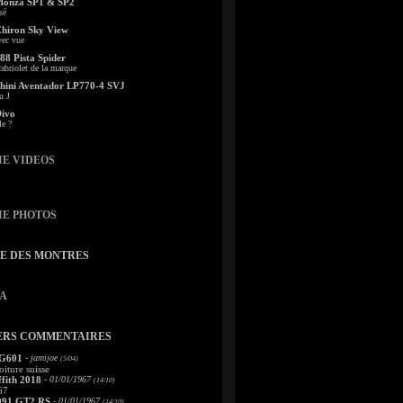
Monza SP1 & SP2
sé
Chiron Sky View
vec vue
88 Pista Spider
abriolet de la marque
ini Aventador LP770-4 SVJ
u J
Divo
le ?
IE VIDEOS
IE PHOTOS
TE DES MONTRES
A
ERS COMMENTAIRES
 G601
- jamijoe
(5/04)
oiture suisse
fith 2018
- 01/01/1967
(14/10)
67
991 GT2 RS
- 01/01/1967
(14/10)