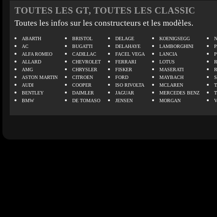
TOUTES LES GT, TOUTES LES CLASSIC
Toutes les infos sur les constructeurs et les modèles.
ABARTH
BRISTOL
DELAGE
KOENIGSEGG
N
AC
BUGATTI
DELAHAYE
LAMBORGHINI
P
ALFA ROMEO
CADILLAC
FACEL VEGA
LANCIA
ALLARD
CHEVROLET
FERRARI
LOTUS
AMG
CHRYSLER
FISKER
MASERATI
ASTON MARTIN
CITROEN
FORD
MAYBACH
AUDI
COOPER
ISO RIVOLTA
MCLAREN
BENTLEY
DAIMLER
JAGUAR
MERCEDES BENZ
BMW
DE TOMASO
JENSEN
MORGAN