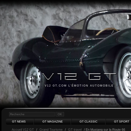
V12 GT.COM L'ÉMOTION AUTOMOBILE
GT NEWS
GT MAGAZINE
GT CLASSIC
GT SPORT
Accueil V12 GT
/
Grand Tourisme
/
GT travel
/ En Mustang sur la Route 66