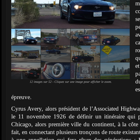
m
c
s
p
a
c
r
q
e
p
d
12 images sur 52 - Cliquez sur une image pour afficher le zoom.
e
épreuve.
Cyrus Avery, alors président de l’Associated Highw
le 11 novembre 1926 de définir un itinéraire qui p
Chicago, alors première ville du continent, à la côte
fait, en connectant plusieurs tronçons de route exista
à une appellation qui fera rêver des générations :