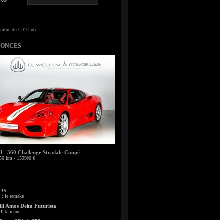
sse
NONCES
- 360 Challenge Stradale Coupé
50 km - 159900 €
935
: le remake
li Amos Delta Futurista
l'italienne