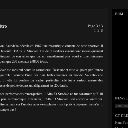
BRM
étro
Page 3 / 3
1
2
3
tion, Autodelta dévoila en 1967 une magnifique variante de cette sportive. Il
r la route : l’Alfa 33 Stradale. Les deux modèles étaient donc mécaniquement
istinguait de son aînée que par un empattement plus court et une puissance
ppant que 230 chevaux à 8800 tr/mn.
radale est sans nul doute sa carrosserie. Dessinée et mise au point par Franco
ujourd'hui comme l’une des plus belles voitures au monde. Sa silhouette
i elle lui confère un cachet particulier, elle lui a surtout assuré des
esse de pointe dépassant allègrement les 250 km/h.
 ses performances remarquables, l’Alfa 33 Stradale ne fut construite qu'à 18
NEWSLET
prix astronomique. Exclusive, l’Alfa 33 Stradale l’est encore aujourd’hui.
mettre la main sur l’un des rares exemplaires - sont prêts à dépenser jusqu’à …
compte pas !
GT CL
Nom d'uti