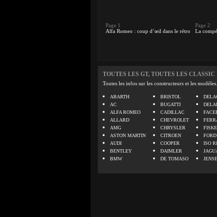
Page 1
Page 2
Alfa Romeo : coup d’œil dans le rétro
La compét
TOUTES LES GT, TOUTES LES CLASSIC
Toutes les infos sur les constructeurs et les modèles
ABARTH
BRISTOL
DELA
AC
BUGATTI
DELA
ALFA ROMEO
CADILLAC
FACE
ALLARD
CHEVROLET
FERR
AMG
CHRYSLER
FISK
ASTON MARTIN
CITROEN
FORD
AUDI
COOPER
ISO R
BENTLEY
DAIMLER
JAGU
BMW
DE TOMASO
JENS