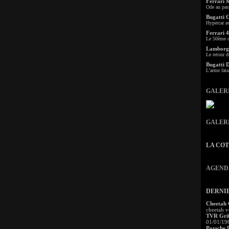
Ferrari 
Ode au pas
Bugatti 
Hypercar a
Ferrari 4
Le 50ème c
Lamborgh
Le retour d
Bugatti 
L'arme fata
GALER
GALER
LA CO
AGEND
DERNI
Cheetah
cheetah v
TVR Grif
01/01/19
Porsche 