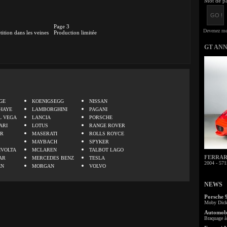
Mot de pa
Page 3
ition dans les veines
Production limitée
GT AN
.
GE
KOENIGSEGG
NISSAN
HAYE
LAMBORGHINI
PAGANI
L VEGA
LANCIA
PORSCHE
ARI
LOTUS
RANGE ROVER
ER
MASERATI
ROLLS ROYCE
MAYBACH
SPYKER
IVOLTA
MCLAREN
TALBOT LAGO
FERRARI 
AR
MERCEDES BENZ
TESLA
2004 - 571
EN
MORGAN
VOLVO
NEWS
Porsche 
Moby Dick 
Automobi
Braquage à 