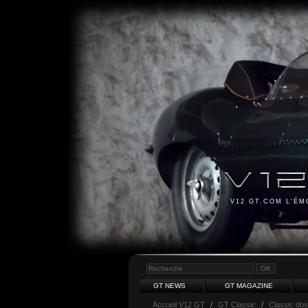
V12 GT.COM L'É
GT NEWS
GT MAGAZINE
Accueil V12 GT
/
GT Classic
/
Classic dos