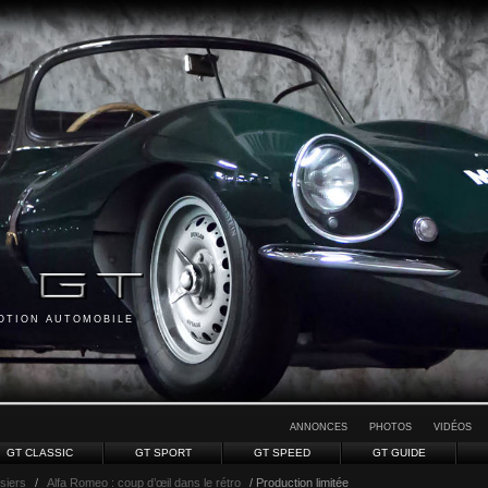
MOTION AUTOMOBILE
ANNONCES
PHOTOS
VIDÉOS
GT CLASSIC
GT SPORT
GT SPEED
GT GUIDE
siers
/
Alfa Romeo : coup d’œil dans le rétro
/ Production limitée