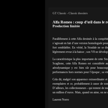
GT Classic
-
Classic dossiers
Alfa Romeo : coup d’œil dans le r
Production limitée
Parallèlement à cette Alfa destinée à la compéti
s’agissait en fait d’une version homologuée pou
fort semblables. En vérité, la Stradale ne se d
légèrement revue à la baisse ; son V8 ne dévelo
La caractéristique la plus importante de cette St
Scaglione, cette Alfa Romeo est considérée a
aérodynamique y est bien sûr pour beaucoup. S
performances hors normes pour l’époque ; sa vit
Cela dit, malgré son apparence extraordinaire et
exemplaires et ce, probablement à cause de son 
D’ailleurs, les collectionneurs - qui tentent de 
un million d’euros. Mais, quand on aime, on ne 
Laurent Norro