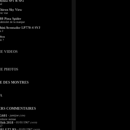
Monza SP1 & SP2
sé
Chiron Sky View
vec vue
88 Pista Spider
abriolet de la marque
ini Aventador LP770-4 SVJ
u J
Divo
le ?
IE VIDEOS
IE PHOTOS
TE DES MONTRES
A
ERS COMMENTAIRES
 G601
- jamijoe
(5/04)
oiture suisse
fith 2018
- 01/01/1967
(14/10)
67
991 GT2 RS
- 01/01/1967
(14/10)