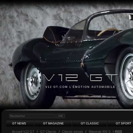
V12 GT.COM L'ÉMOTION AUTOMOBILE
GT NEWS
GT MAGAZINE
GT CLASSIC
GT SPORT
Accueil V12 GT
/
GT Classic
/
Classic essais
/
Maserati 450 S
/ 450S