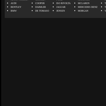
AUDI
COOPER
ISO RIVOLTA
MCLAREN
BENTLEY
DAIMLER
JAGUAR
MERCEDES BENZ
BMW
DE TOMASO
JENSEN
MORGAN