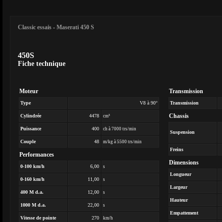
Classic essais
-
Maserati 450 S
450S
Fiche technique
Moteur
Transmission
Type
V8 à 90°
Transmission
Chassis
Cylindrée
4478
cm³
Puissance
400
ch à 7000 trs/min
Suspension
Couple
48
m/kg à 5500 trs/min
Freins
Performances
Dimensions
0-100 km/h
6,00
s
Longueur
0-160 km/h
11,00
s
Largeur
400 M d.a.
12,00
s
Hauteur
1000 M d.a.
22,00
s
Empattement
Vitesse de pointe
270
km/h