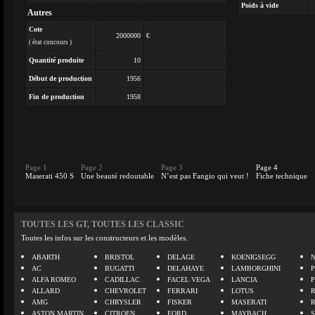
Poids à vide
Autres
Cote
2000000
€
( état concours )
Quantité produite
10
Début de production
1956
Fin de production
1958
Page 1
Page 2
Page 3
Page 4
Maserati 450 S
Une beauté redoutable
N’est pas Fangio qui veut !
Fiche technique
TOUTES LES GT, TOUTES LES CLASSIC
Toutes les infos sur les constructeurs et les modèles.
ABARTH
BRISTOL
DELAGE
KOENIGSEGG
N
AC
BUGATTI
DELAHAYE
LAMBORGHINI
P
ALFA ROMEO
CADILLAC
FACEL VEGA
LANCIA
ALLARD
CHEVROLET
FERRARI
LOTUS
AMG
CHRYSLER
FISKER
MASERATI
ASTON MARTIN
CITROEN
FORD
MAYBACH