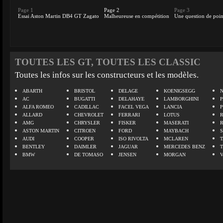
Page 1
Page 2
Page 3
Essai Aston Martin DB4 GT Zagato
Malheureuse en compétition
Une question de poin
TOUTES LES GT, TOUTES LES CLASSIC
Toutes les infos sur les constructeurs et les modèles.
ABARTH
BRISTOL
DELAGE
KOENIGSEGG
N
AC
BUGATTI
DELAHAYE
LAMBORGHINI
P
ALFA ROMEO
CADILLAC
FACEL VEGA
LANCIA
ALLARD
CHEVROLET
FERRARI
LOTUS
AMG
CHRYSLER
FISKER
MASERATI
ASTON MARTIN
CITROEN
FORD
MAYBACH
AUDI
COOPER
ISO RIVOLTA
MCLAREN
BENTLEY
DAIMLER
JAGUAR
MERCEDES BENZ
BMW
DE TOMASO
JENSEN
MORGAN