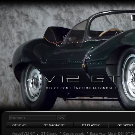
V12 GT.COM L'ÉMOTION AUTOMOBILE
GT NEWS
GT MAGAZINE
GT CLASSIC
GT SPORT
Accueil V12 GT
/
GT Classic
/
Classic essais
/
Essai Aston Martin DB4 GT Za