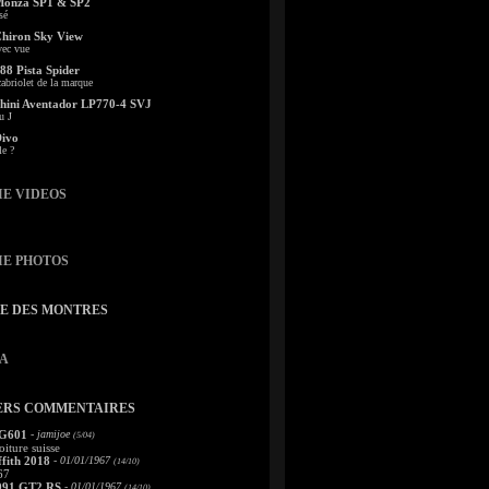
Monza SP1 & SP2
sé
Chiron Sky View
vec vue
88 Pista Spider
abriolet de la marque
ini Aventador LP770-4 SVJ
u J
Divo
le ?
IE VIDEOS
IE PHOTOS
TE DES MONTRES
A
ERS COMMENTAIRES
 G601
- jamijoe
(5/04)
oiture suisse
fith 2018
- 01/01/1967
(14/10)
67
991 GT2 RS
- 01/01/1967
(14/10)