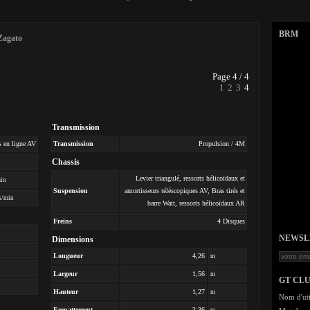
BRM
Zagato
Page 4 / 4
1
2
3
4
Transmission
s en ligne AV
Transmission
Propulsion / 4M
Chassis
Levier triangulé, ressorts hélicoïdaux et
min
Suspension
amortisseurs téléscopiques AV, Bras tirés et
s/min
barre Watt, ressorts hélicoïdaux AR
Freins
4 Disques
NEWSLET
Dimensions
Longueur
4,26
m
Largeur
1,56
m
GT CL
Hauteur
1,27
m
Nom d'uti
Empattement
2,36