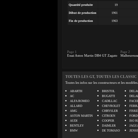
Quantité produite
19
Début de production
1961
Fin de production
1963
Page 1
Page 2
Essai Aston Martin DB4 GT Zagato
Malheureuse
TOUTES LES GT, TOUTES LES CLASSIC
Toutes les infos sur les constructeurs et les modèles
ABARTH
BRISTOL
DELA
AC
BUGATTI
DELA
ALFA ROMEO
CADILLAC
FACE
ALLARD
CHEVROLET
FERR
AMG
CHRYSLER
FISK
ASTON MARTIN
CITROEN
FORD
AUDI
COOPER
ISO R
BENTLEY
DAIMLER
JAGU
BMW
DE TOMASO
JENS