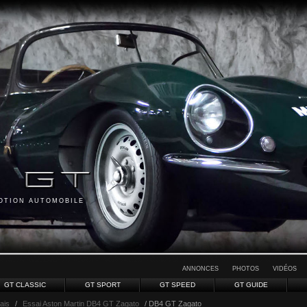
MOTION AUTOMOBILE
ANNONCES
PHOTOS
VIDÉOS
GT CLASSIC
GT SPORT
GT SPEED
GT GUIDE
sais
/
Essai Aston Martin DB4 GT Zagato
/ DB4 GT Zagato