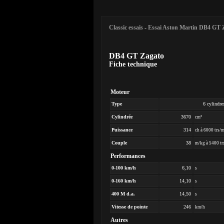
Classic essais
-
Essai Aston Martin DB4 GT 
DB4 GT Zagato
Fiche technique
Moteur
Type
6 cylindre
Cylindrée
3670
cm³
Puissance
314
ch à 6000 trs/
Couple
38
m/kg à 5400 tr
Performances
0-100 km/h
6,10
s
0-160 km/h
14,10
s
400 M d.a.
14,50
s
Vitesse de pointe
246
km/h
Autres