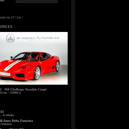
sse
NONCES
- 360 Challenge Stradale Coupé
50 km - 159900 €
935
: le remake
li Amos Delta Futurista
l'italienne