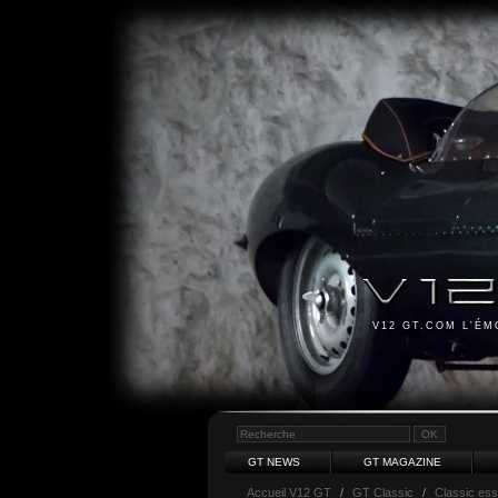
V12 GT.COM L'É
GT NEWS
GT MAGAZINE
Accueil V12 GT
/
GT Classic
/
Classic es