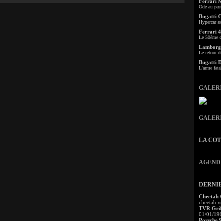
Ferrari 
Ode au pas
Bugatti 
Hypercar a
Ferrari 4
Le 50ème c
Lamborgh
Le retour d
Bugatti 
L'arme fata
GALER
GALER
LA CO
AGEND
DERNI
Cheetah
cheetah v
TVR Grif
01/01/19
Porsche 