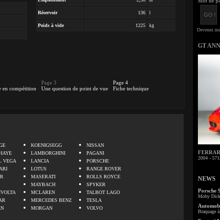
m
Mot de pa
Réservoir
136
l
Poids à vide
1225
kg
GT AN
Page 3
Page 4
 en compétition
Une question de point de vue
Fiche technique
.
GE
KOENIGSEGG
NISSAN
FERRARI 
HAYE
LAMBORGHINI
PAGANI
2004 - 571
L VEGA
LANCIA
PORSCHE
ARI
LOTUS
RANGE ROVER
ER
MASERATI
ROLLS ROYCE
NEWS
MAYBACH
SPYKER
Porsche 
IVOLTA
MCLAREN
TALBOT LAGO
Moby Dick 
AR
MERCEDES BENZ
TESLA
Automobi
EN
MORGAN
VOLVO
Braquage à 