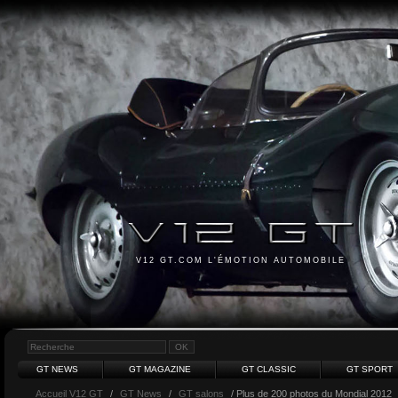
V12 GT.COM L'ÉMOTION AUTOMOBILE
GT NEWS
GT MAGAZINE
GT CLASSIC
GT SPORT
Accueil V12 GT
/
GT News
/
GT salons
/ Plus de 200 photos du Mondial 2012