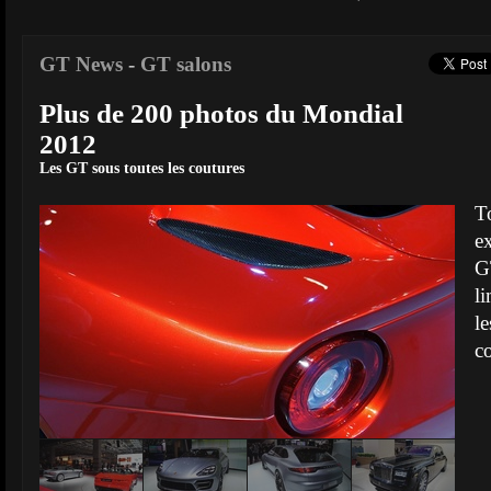
GT News
-
GT salons
Plus de 200 photos du Mondial
2012
Les GT sous toutes les coutures
T
ex
G
l
l
co