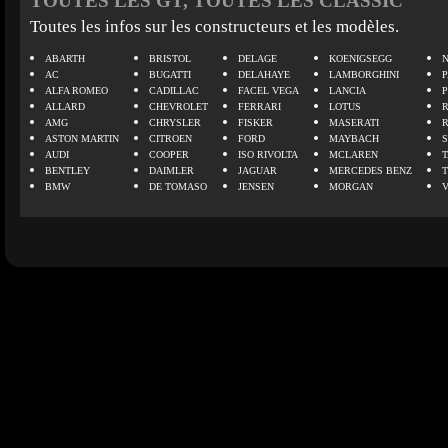
TOUTES LES GT, TOUTES LES CLASSIC
Toutes les infos sur les constructeurs et les modèles.
ABARTH
BRISTOL
DELAGE
KOENIGSEGG
N
AC
BUGATTI
DELAHAYE
LAMBORGHINI
P
ALFA ROMEO
CADILLAC
FACEL VEGA
LANCIA
ALLARD
CHEVROLET
FERRARI
LOTUS
AMG
CHRYSLER
FISKER
MASERATI
ASTON MARTIN
CITROEN
FORD
MAYBACH
AUDI
COOPER
ISO RIVOLTA
MCLAREN
BENTLEY
DAIMLER
JAGUAR
MERCEDES BENZ
BMW
DE TOMASO
JENSEN
MORGAN