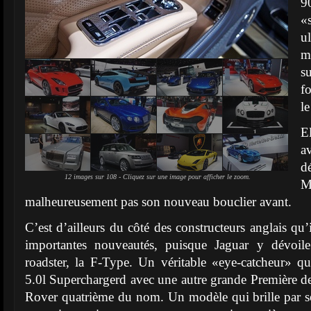
9
«
ul
m
s
f
l
E
a
d
12 images sur 108 - Cliquez sur une image pour afficher le zoom.
M
malheureusement pas son nouveau bouclier avant.
C’est d’ailleurs du côté des constructeurs anglais qu’i
importantes nouveautés, puisque Jaguar y dévoil
roadster, la F-Type. Un véritable «eye-catcheur» q
5.0l Superchargerd avec une autre grande Première d
Rover quatrième du nom. Un modèle qui brille par so