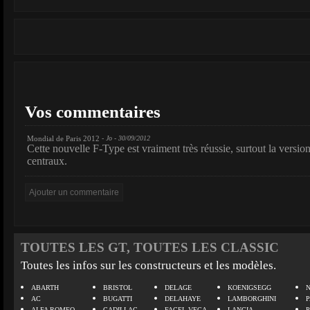
Vos commentaires
Mondial de Paris 2012
- Jo - 30/09/2012
Cette nouvelle F-Type est vraiment très réussie, surtout la versio
centraux.
TOUTES LES GT, TOUTES LES CLASSIC
Toutes les infos sur les constructeurs et les modèles.
ABARTH
BRISTOL
DELAGE
KOENIGSEGG
N
AC
BUGATTI
DELAHAYE
LAMBORGHINI
P
ALFA ROMEO
CADILLAC
FACEL VEGA
LANCIA