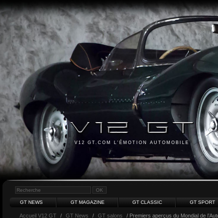
V12 GT.COM L'ÉMOTION AUTOMOBILE
GT NEWS
GT MAGAZINE
GT CLASSIC
GT SPORT
Accueil V12 GT
/
GT News
/
GT salons
/ Premiers aperçus du Mondial de l’Aut