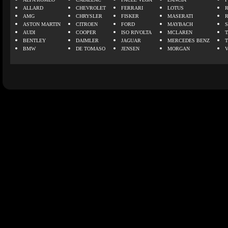
ALLARD
CHEVROLET
FERRARI
LOTUS
AMG
CHRYSLER
FISKER
MASERATI
ASTON MARTIN
CITROEN
FORD
MAYBACH
AUDI
COOPER
ISO RIVOLTA
MCLAREN
BENTLEY
DAIMLER
JAGUAR
MERCEDES BENZ
BMW
DE TOMASO
JENSEN
MORGAN