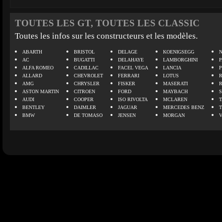
TOUTES LES GT, TOUTES LES CLASSIC
Toutes les infos sur les constructeurs et les modèles.
ABARTH
BRISTOL
DELAGE
KOENIGSEGG
N
AC
BUGATTI
DELAHAYE
LAMBORGHINI
P
ALFA ROMEO
CADILLAC
FACEL VEGA
LANCIA
ALLARD
CHEVROLET
FERRARI
LOTUS
AMG
CHRYSLER
FISKER
MASERATI
ASTON MARTIN
CITROEN
FORD
MAYBACH
AUDI
COOPER
ISO RIVOLTA
MCLAREN
BENTLEY
DAIMLER
JAGUAR
MERCEDES BENZ
BMW
DE TOMASO
JENSEN
MORGAN