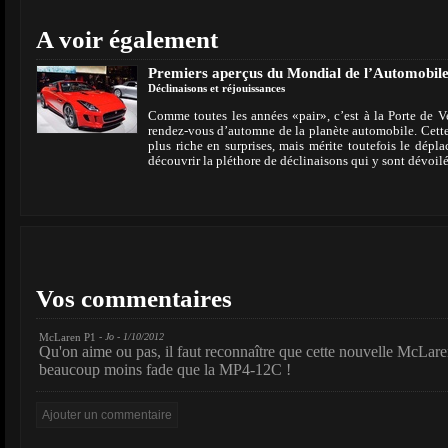
A voir également
Premiers aperçus du Mondial de l’Automobil
Déclinaisons et réjouissances
Comme toutes les années «pair», c’est à la Porte de Ve
rendez-vous d’automne de la planète automobile. Cette 
plus riche en surprises, mais mérite toutefois le dépl
découvrir la pléthore de déclinaisons qui y sont dévoilé
Vos commentaires
McLaren P1
- Jo - 1/10/2012
Qu'on aime ou pas, il faut reconnaître que cette nouvelle McLa
beaucoup moins fade que la MP4-12C !