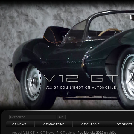
V12 GT.COM L'ÉMOTION AUTOMOBILE
GT NEWS
GT MAGAZINE
GT CLASSIC
GT SPORT
Accueil V12 GT
/
GT News
/
GT salons
/ Le Mondial 2012 en vidéo