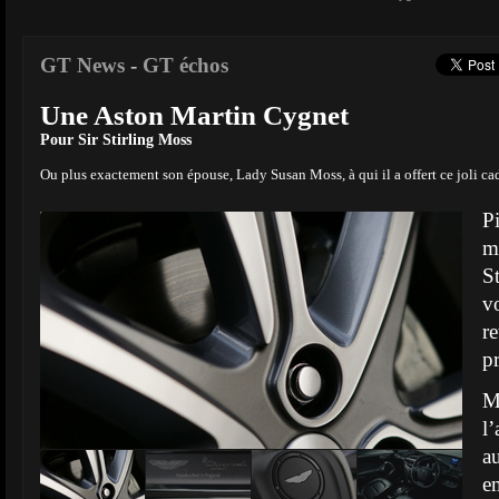
GT News
-
GT échos
Une Aston Martin Cygnet
Pour Sir Stirling Moss
Ou plus exactement son épouse, Lady Susan Moss, à qui il a offert ce joli ca
P
m
S
v
r
p
M
l
a
e