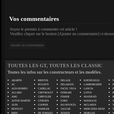
Vos commentaires
Soyez le premier à commenter cet article !
Veuillez cliquer sur le bouton [Ajouter un commentaire] ci-desso
TOUTES LES GT, TOUTES LES CLASSIC
Toutes les infos sur les constructeurs et les modèles.
ABARTH
BRISTOL
DELAGE
KOENIGSEGG
N
AC
BUGATTI
DELAHAYE
LAMBORGHINI
P
ALFA ROMEO
CADILLAC
FACEL VEGA
LANCIA
ALLARD
CHEVROLET
FERRARI
LOTUS
AMG
CHRYSLER
FISKER
MASERATI
ASTON MARTIN
CITROEN
FORD
MAYBACH
AUDI
COOPER
ISO RIVOLTA
MCLAREN
BENTLEY
DAIMLER
JAGUAR
MERCEDES BENZ
BMW
DE TOMASO
JENSEN
MORGAN