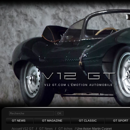
V12 GT.COM L'ÉMOTION AUTOMOBILE
GT NEWS
GT MAGAZINE
GT CLASSIC
GT SPORT
Accueil V12 GT
/
GT News
/
GT échos
/ Une Aston Martin Cygnet