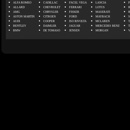
ALFA ROMEO
CADILLAC
FACEL VEGA
LANCIA
ALLARD
CHEVROLET
FERRARI
LOTUS
AMG
CHRYSLER
FISKER
MASERATI
ASTON MARTIN
CITROEN
FORD
MAYBACH
AUDI
COOPER
ISO RIVOLTA
MCLAREN
BENTLEY
DAIMLER
JAGUAR
MERCEDES BENZ
BMW
DE TOMASO
JENSEN
MORGAN