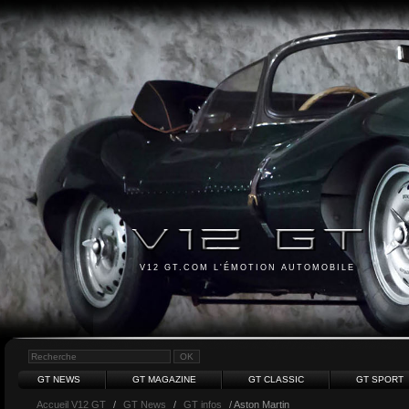
V12 GT.COM L'ÉMOTION AUTOMOBILE
GT NEWS
GT MAGAZINE
GT CLASSIC
GT SPORT
Accueil V12 GT
/
GT News
/
GT infos
/ Aston Martin