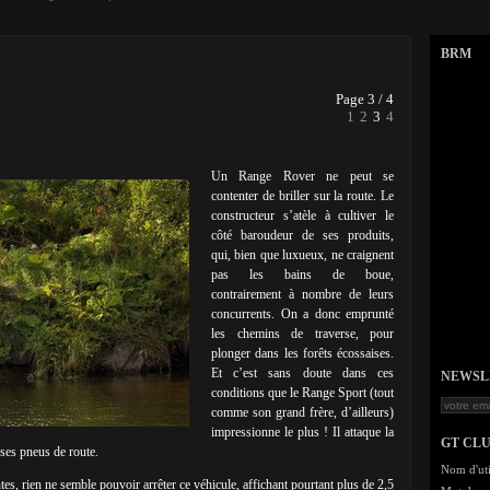
BRM
Page 3 / 4
1
2
3
4
Un Range Rover ne peut se
contenter de briller sur la route. Le
constructeur s’atèle à cultiver le
côté baroudeur de ses produits,
qui, bien que luxueux, ne craignent
pas les bains de boue,
contrairement à nombre de leurs
concurrents. On a donc emprunté
les chemins de traverse, pour
plonger dans les forêts écossaises.
Et c’est sans doute dans ces
NEWSLET
conditions que le Range Sport (tout
comme son grand frère, d’ailleurs)
impressionne le plus ! Il attaque la
GT CL
 ses pneus de route.
Nom d'uti
tes, rien ne semble pouvoir arrêter ce véhicule, affichant pourtant plus de 2,5