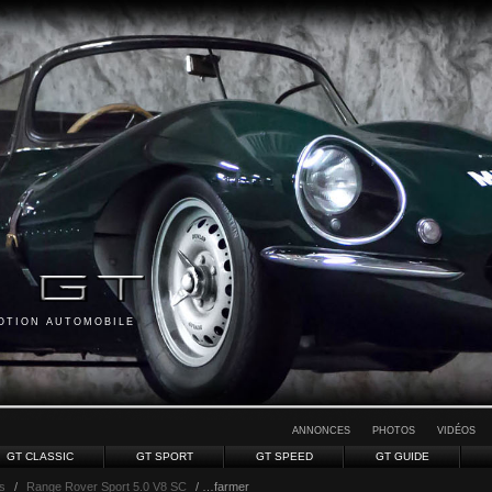
MOTION AUTOMOBILE
ANNONCES
PHOTOS
VIDÉOS
GT CLASSIC
GT SPORT
GT SPEED
GT GUIDE
s
/
Range Rover Sport 5.0 V8 SC
/ …farmer