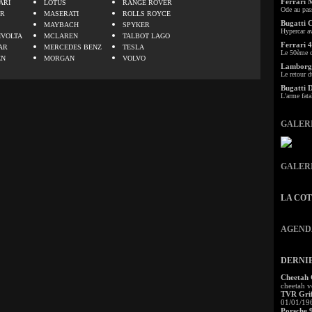
Ferrari 
ARI
LOTUS
RANGE ROVER
Ode au pas
ER
MASERATI
ROLLS ROYCE
Bugatti 
MAYBACH
SPYKER
Hypercar a
IVOLTA
MCLAREN
TALBOT LAGO
Ferrari 4
AR
MERCEDES BENZ
TESLA
Le 50ème c
EN
MORGAN
VOLVO
Lamborgh
Le retour d
Bugatti 
L'arme fata
GALER
GALER
LA CO
AGEND
DERNI
Cheetah
cheetah v
TVR Grif
01/01/19
Porsche 