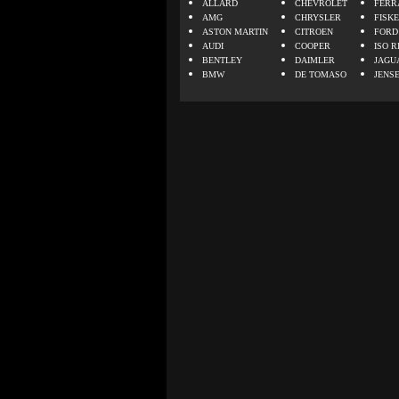
ALLARD
CHEVROLET
FERR
AMG
CHRYSLER
FISK
ASTON MARTIN
CITROEN
FORD
AUDI
COOPER
ISO R
BENTLEY
DAIMLER
JAGU
BMW
DE TOMASO
JENS