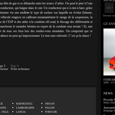
Mot de pa
 filet de gaz et se déhanche entre les troncs d’arbre. On peut le jeter à l’eau
conducteur, qui baigne dans le cuir. Un conducteur qui n’a rien à faire, grâce
ctionner via une mollette le type de surface sur laquelle on évolue (bitume,
véhicule réagisse en calibrant instantanément le tarage de la suspension, la
e de l’ESP et des aides à la conduite off-road, le blocage des différentiels et
GT AN
ransforme le moindre béotien en expert de la conduite tout terrain ! Et, une
ller de tous ses feux lors des rendez-vous mondains. On comprend que ce
valence ne peut qu’impressionner. Le tout sans esbroufe. C’est ça la classe !
age 3
Page 4
farmer
Fiche technique
FERRARI 
2004 - 571
NEWS
.
Porsche 
Moby Dick 
GE
KOENIGSEGG
NISSAN
Automobi
HAYE
LAMBORGHINI
PAGANI
Braquage à 
L VEGA
LANCIA
PORSCHE