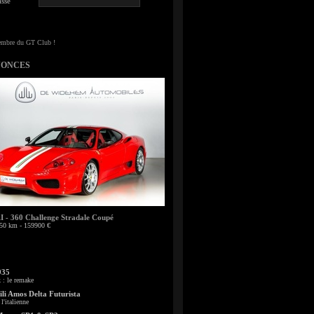
sse
NONCES
- 360 Challenge Stradale Coupé
50 km - 159900 €
935
: le remake
li Amos Delta Futurista
l'italienne