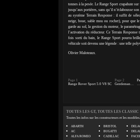
tonnes à la pesée. Le Range Sport crapahute sur un
jusqu’aux portières, sans qu’il n’éclabousse son 
au système Terrain Response : il suffit de séle
neige, boue, sable mou ou rocher), pour que le 
garde au sol, la gestion du moteur, le paramétrag
l’activation du réducteur. Ce Terrain Response t
fois sorti du bain, le Range Sport pourra bri
véhicule soit devenu une légende : une telle poly
Olivier Maloteaux.
Page 1
Page 2
P
Range Rover Sport 5.0 V8 SC
Gentleman…
…
TOUTES LES GT, TOUTES LES CLASSIC
Toutes les infos sur les constructeurs et les modèles
ABARTH
BRISTOL
DELA
AC
BUGATTI
DELA
ALFA ROMEO
CADILLAC
FACE