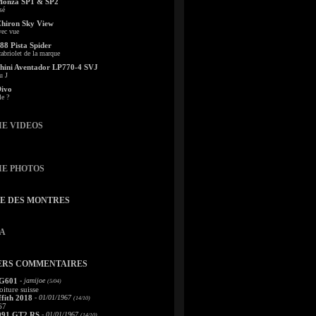
Monza SP1 & SP2
sé
Chiron Sky View
vec vue
88 Pista Spider
abriolet de la marque
ini Aventador LP770-4 SVJ
u J
Divo
le ?
IE VIDEOS
IE PHOTOS
TE DES MONTRES
A
ERS COMMENTAIRES
 G601
- jamijoe
(5/04)
oiture suisse
fith 2018
- 01/01/1967
(14/10)
67
991 GT2 RS
- 01/01/1967
(14/10)