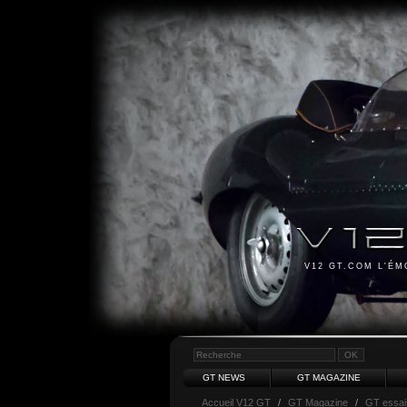
V12 GT.COM L'É
GT NEWS
GT MAGAZINE
Accueil V12 GT
/
GT Magazine
/
GT essai