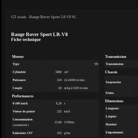
GT essais
-
Range Rover Sport 5.0 V8 SC
Range Rover Sport LR-V8
Fiche technique
Moteur
Transmission
Type
V8
Transmission
Chassis
Cylindrée
5000
cm³
Puissance
510
ch à 6000 trs/min
Suspension
Couple
63
m/kg à 2500 trs/min
Freins
Performances
Dimensions
0-100 km/h
6,20
s
Longueur
Vitesse de pointe
225
km/h
Largeur
Consommation
15,00
l/100km
Hauteur
( normalisée )
Empattement
Emissions CO²
353
g/km