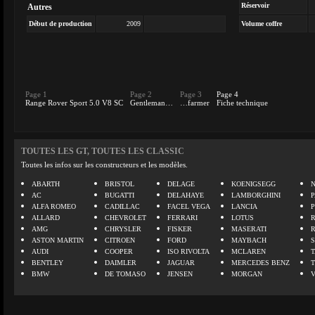
Réservoir
Autres
Début de production
2009
Volume coffre
Page 1
Page 2
Page 3
Page 4
Range Rover Sport 5.0 V8 SC
Gentleman…
…farmer
Fiche technique
TOUTES LES GT, TOUTES LES CLASSIC
Toutes les infos sur les constructeurs et les modèles.
ABARTH
BRISTOL
DELAGE
KOENIGSEGG
N
AC
BUGATTI
DELAHAYE
LAMBORGHINI
P
ALFA ROMEO
CADILLAC
FACEL VEGA
LANCIA
ALLARD
CHEVROLET
FERRARI
LOTUS
AMG
CHRYSLER
FISKER
MASERATI
ASTON MARTIN
CITROEN
FORD
MAYBACH
AUDI
COOPER
ISO RIVOLTA
MCLAREN
BENTLEY
DAIMLER
JAGUAR
MERCEDES BENZ
BMW
DE TOMASO
JENSEN
MORGAN