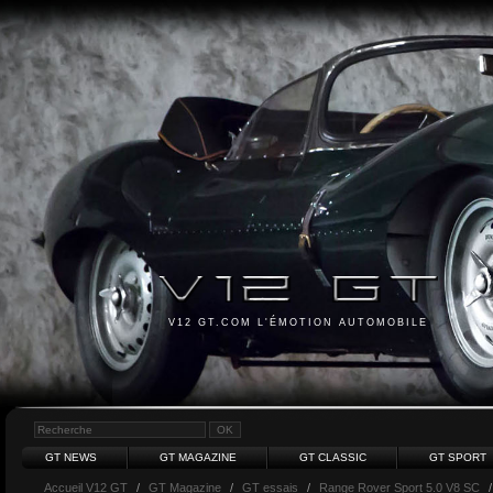
V12 GT.COM L'ÉMOTION AUTOMOBILE
GT NEWS
GT MAGAZINE
GT CLASSIC
GT SPORT
Accueil V12 GT
/
GT Magazine
/
GT essais
/
Range Rover Sport 5.0 V8 SC
/