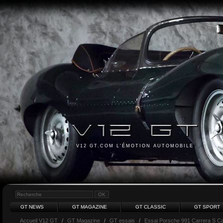
V12 GT.COM L'ÉMOTION AUTOMOBILE
GT NEWS
GT MAGAZINE
GT CLASSIC
GT SPORT
Accueil V12 GT
/
GT Magazine
/
GT essais
/
Essai Porsche 991 Carrera S Ca