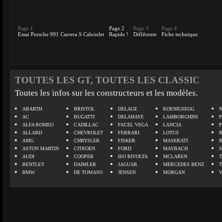
Page 1
Page 2
Page 3
Page 4
Essai Porsche 991 Carrera S Cabriolet
Rapide !
Différente
Fiche technique
TOUTES LES GT, TOUTES LES CLASSIC
Toutes les infos sur les constructeurs et les modèles.
ABARTH
BRISTOL
DELAGE
KOENIGSEGG
N
AC
BUGATTI
DELAHAYE
LAMBORGHINI
P
ALFA ROMEO
CADILLAC
FACEL VEGA
LANCIA
ALLARD
CHEVROLET
FERRARI
LOTUS
AMG
CHRYSLER
FISKER
MASERATI
ASTON MARTIN
CITROEN
FORD
MAYBACH
AUDI
COOPER
ISO RIVOLTA
MCLAREN
BENTLEY
DAIMLER
JAGUAR
MERCEDES BENZ
BMW
DE TOMASO
JENSEN
MORGAN