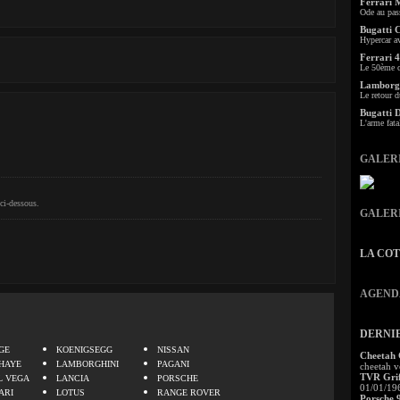
Ferrari 
Ode au pas
Bugatti 
Hypercar a
Ferrari 4
Le 50ème c
Lamborgh
Le retour d
Bugatti 
L'arme fata
GALER
ci-dessous.
GALER
LA CO
AGEND
.
DERNI
GE
KOENIGSEGG
NISSAN
Cheetah
HAYE
LAMBORGHINI
PAGANI
cheetah v
TVR Grif
L VEGA
LANCIA
PORSCHE
01/01/19
ARI
LOTUS
RANGE ROVER
Porsche 