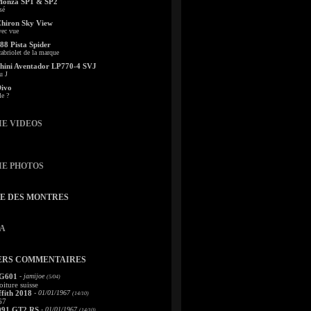
Monza SP1 & SP2
sé
Chiron Sky View
vec vue
88 Pista Spider
abriolet de la marque
ini Aventador LP770-4 SVJ
u J
Divo
le ?
IE VIDEOS
IE PHOTOS
TE DES MONTRES
A
ERS COMMENTAIRES
 G601
- jamijoe
(5/04)
oiture suisse
fith 2018
- 01/01/1967
(14/10)
67
991 GT2 RS
- 01/01/1967
(14/10)