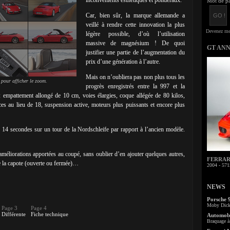
inconvénients esthétiques et pondéraux.
Mot de pa
Car, bien sûr, la marque allemande a
veillé à rendre cette innovation la plus
légère possible, d’où l’utilisation
massive de magnésium ! De quoi
GT AN
justifier une partie de l’augmentation du
prix d’une génération à l’autre.
Mais on n’oubliera pas non plus tous les
 pour afficher le zoom.
progrès enregistrés entre la 997 et la
: empattement allongé de 10 cm, voies élargies, coque allégée de 80 kilos,
es au lieu de 18, suspension active, moteurs plus puissants et encore plus
14 secondes sur un tour de la Nordschleife par rapport à l’ancien modèle.
 améliorations apportées au coupé, sans oublier d’en ajouter quelques autres,
FERRARI 
de la capote (ouverte ou fermée)…
2004 - 571
NEWS
Porsche 
Moby Dick 
Page 3
Page 4
Différente
Fiche technique
Automobi
Braquage à 