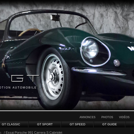
MOTION AUTOMOBILE
ANNONCES
PHOTOS
VIDÉOS
GT CLASSIC
GT SPORT
GT SPEED
GT GUIDE
s
/ Essai Porsche 991 Carrera S Cabriolet