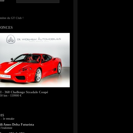
sse
NONCES
- 360 Challenge Stradale Coupé
50 km - 159900 €
935
: le remake
li Amos Delta Futurista
l'italienne