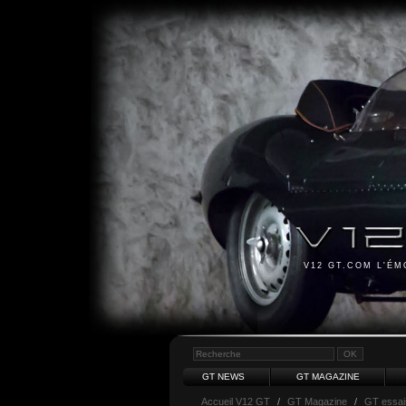
V12 GT.COM L'É
GT NEWS
GT MAGAZINE
Accueil V12 GT
/
GT Magazine
/
GT essai