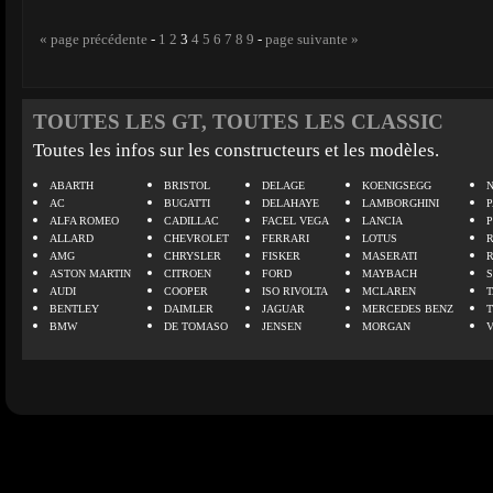
« page précédente
-
1
2
3
4
5
6
7
8
9
-
page suivante »
TOUTES LES GT, TOUTES LES CLASSIC
Toutes les infos sur les constructeurs et les modèles.
ABARTH
BRISTOL
DELAGE
KOENIGSEGG
N
AC
BUGATTI
DELAHAYE
LAMBORGHINI
P
ALFA ROMEO
CADILLAC
FACEL VEGA
LANCIA
ALLARD
CHEVROLET
FERRARI
LOTUS
AMG
CHRYSLER
FISKER
MASERATI
ASTON MARTIN
CITROEN
FORD
MAYBACH
AUDI
COOPER
ISO RIVOLTA
MCLAREN
BENTLEY
DAIMLER
JAGUAR
MERCEDES BENZ
BMW
DE TOMASO
JENSEN
MORGAN