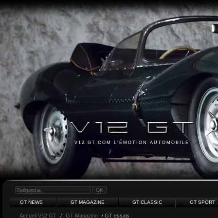
V12 GT.COM L'ÉMOTION AUTOMOBILE
GT NEWS
GT MAGAZINE
GT CLASSIC
GT SPORT
Accueil V12 GT
/
GT Magazine
/ GT essais