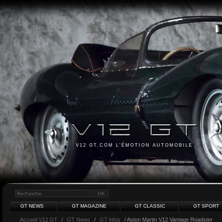
V12 GT.COM L'ÉMOTION AUTOMOBILE
GT NEWS
GT MAGAZINE
GT CLASSIC
GT SPORT
Accueil V12 GT
/
GT News
/
GT infos
/ Aston Martin V12 Vantage Roadster