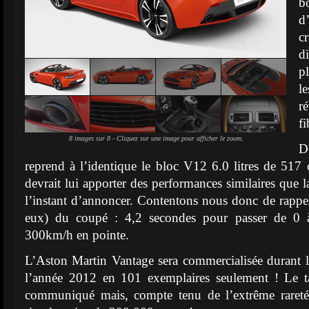
b
d
cr
d
p
l
r
f
8 images sur 8 - Cliquez sur une image pour afficher le zoom.
D
reprend à l’identique le bloc V12 6.0 litres de 51
devrait lui apporter des performances similaires que 
l’instant d’annoncer. Contentons nous donc de rappele
eux) du coupé : 4,2 secondes pour passer de 0 
300km/h en pointe.
L’Aston Martin Vantage sera commercialisée durant l
l’année 2012 en 101 exemplaires seulement ! Le ta
communiqué mais, compte tenu de l’extrême rareté