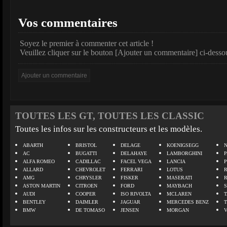
Vos commentaires
Soyez le premier à commenter cet article !
Veuillez cliquer sur le bouton [Ajouter un commentaire] ci-desso
TOUTES LES GT, TOUTES LES CLASSIC
Toutes les infos sur les constructeurs et les modèles.
ABARTH
BRISTOL
DELAGE
KOENIGSEGG
N
AC
BUGATTI
DELAHAYE
LAMBORGHINI
P
ALFA ROMEO
CADILLAC
FACEL VEGA
LANCIA
ALLARD
CHEVROLET
FERRARI
LOTUS
AMG
CHRYSLER
FISKER
MASERATI
ASTON MARTIN
CITROEN
FORD
MAYBACH
AUDI
COOPER
ISO RIVOLTA
MCLAREN
BENTLEY
DAIMLER
JAGUAR
MERCEDES BENZ
BMW
DE TOMASO
JENSEN
MORGAN