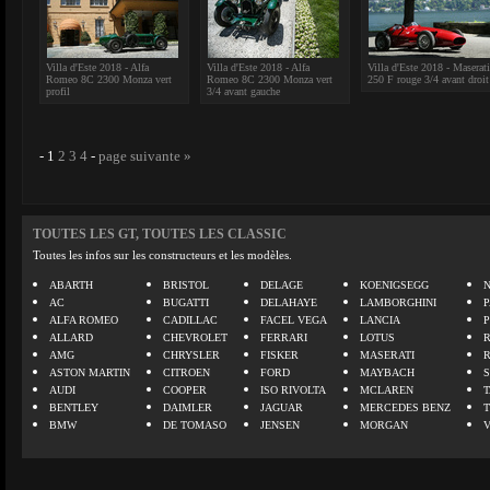
Villa d'Este 2018 - Alfa
Villa d'Este 2018 - Alfa
Villa d'Este 2018 - Maserati
Romeo 8C 2300 Monza vert
Romeo 8C 2300 Monza vert
250 F rouge 3/4 avant droit
profil
3/4 avant gauche
-
1
2
3
4
-
page suivante »
TOUTES LES GT, TOUTES LES CLASSIC
Toutes les infos sur les constructeurs et les modèles.
ABARTH
BRISTOL
DELAGE
KOENIGSEGG
N
AC
BUGATTI
DELAHAYE
LAMBORGHINI
P
ALFA ROMEO
CADILLAC
FACEL VEGA
LANCIA
ALLARD
CHEVROLET
FERRARI
LOTUS
AMG
CHRYSLER
FISKER
MASERATI
ASTON MARTIN
CITROEN
FORD
MAYBACH
AUDI
COOPER
ISO RIVOLTA
MCLAREN
BENTLEY
DAIMLER
JAGUAR
MERCEDES BENZ
BMW
DE TOMASO
JENSEN
MORGAN