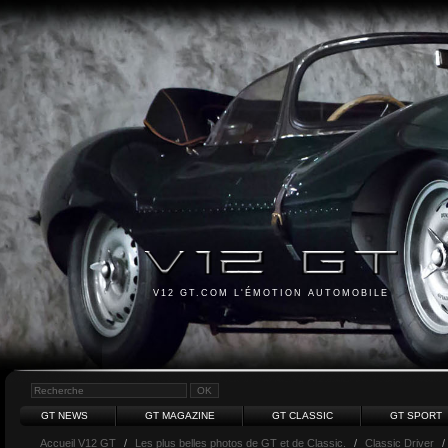
V12 GT.COM L'ÉMOTION AUTOMOBILE
GT NEWS
GT MAGAZINE
GT CLASSIC
GT SPORT
Accueil V12 GT
/
Les plus belles photos de GT et de Classic.
/
Classic Driver
/