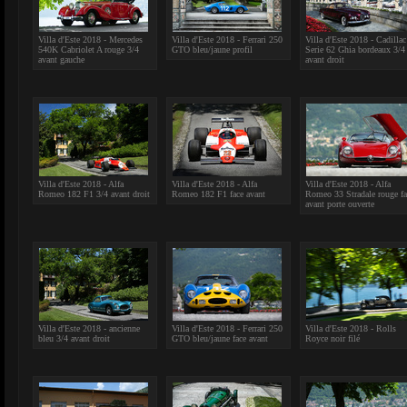
Villa d'Este 2018 - Mercedes
Villa d'Este 2018 - Ferrari 250
Villa d'Este 2018 - Cadillac
540K Cabriolet A rouge 3/4
GTO bleu/jaune profil
Serie 62 Ghia bordeaux 3/4
avant gauche
avant droit
Villa d'Este 2018 - Alfa
Villa d'Este 2018 - Alfa
Villa d'Este 2018 - Alfa
Romeo 182 F1 3/4 avant droit
Romeo 182 F1 face avant
Romeo 33 Stradale rouge fa
avant porte ouverte
Villa d'Este 2018 - ancienne
Villa d'Este 2018 - Ferrari 250
Villa d'Este 2018 - Rolls
bleu 3/4 avant droit
GTO bleu/jaune face avant
Royce noir filé