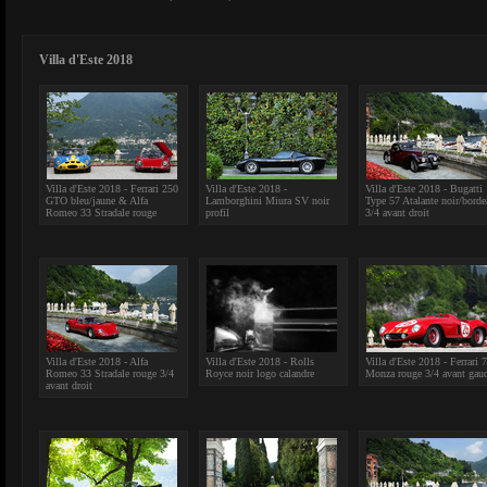
Villa d'Este 2018
Villa d'Este 2018 - Ferrari 250
Villa d'Este 2018 -
Villa d'Este 2018 - Bugatti
GTO bleu/jaune & Alfa
Lamborghini Miura SV noir
Type 57 Atalante noir/bord
Romeo 33 Stradale rouge
profil
3/4 avant droit
Villa d'Este 2018 - Alfa
Villa d'Este 2018 - Rolls
Villa d'Este 2018 - Ferrari 
Romeo 33 Stradale rouge 3/4
Royce noir logo calandre
Monza rouge 3/4 avant gau
avant droit