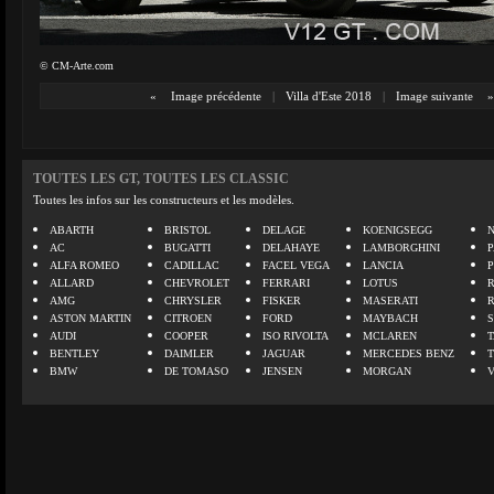
© CM-Arte.com
«
Image précédente
|
Villa d'Este 2018
|
Image suivante
»
TOUTES LES GT, TOUTES LES CLASSIC
Toutes les infos sur les constructeurs et les modèles.
ABARTH
BRISTOL
DELAGE
KOENIGSEGG
N
AC
BUGATTI
DELAHAYE
LAMBORGHINI
P
ALFA ROMEO
CADILLAC
FACEL VEGA
LANCIA
ALLARD
CHEVROLET
FERRARI
LOTUS
AMG
CHRYSLER
FISKER
MASERATI
ASTON MARTIN
CITROEN
FORD
MAYBACH
AUDI
COOPER
ISO RIVOLTA
MCLAREN
BENTLEY
DAIMLER
JAGUAR
MERCEDES BENZ
BMW
DE TOMASO
JENSEN
MORGAN