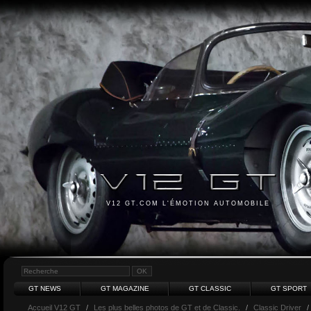
V12 GT.COM L'ÉMOTION AUTOMOBILE
GT NEWS
GT MAGAZINE
GT CLASSIC
GT SPORT
Accueil V12 GT
/
Les plus belles photos de GT et de Classic.
/
Classic Driver
/