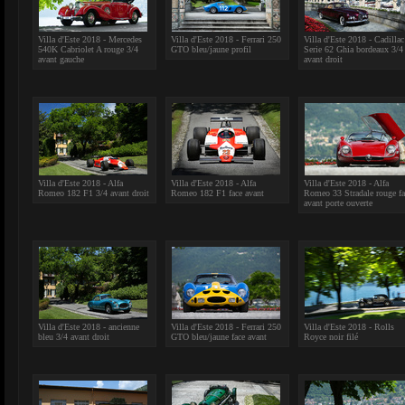
Villa d'Este 2018 - Mercedes
Villa d'Este 2018 - Ferrari 250
Villa d'Este 2018 - Cadillac
540K Cabriolet A rouge 3/4
GTO bleu/jaune profil
Serie 62 Ghia bordeaux 3/4
avant gauche
avant droit
Villa d'Este 2018 - Alfa
Villa d'Este 2018 - Alfa
Villa d'Este 2018 - Alfa
Romeo 182 F1 3/4 avant droit
Romeo 182 F1 face avant
Romeo 33 Stradale rouge fa
avant porte ouverte
Villa d'Este 2018 - ancienne
Villa d'Este 2018 - Ferrari 250
Villa d'Este 2018 - Rolls
bleu 3/4 avant droit
GTO bleu/jaune face avant
Royce noir filé