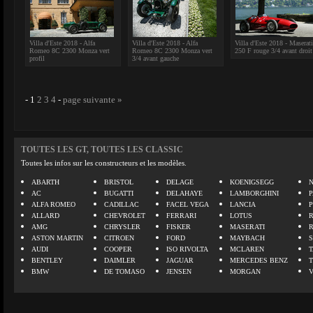
Villa d'Este 2018 - Alfa
Villa d'Este 2018 - Alfa
Villa d'Este 2018 - Maserati
Romeo 8C 2300 Monza vert
Romeo 8C 2300 Monza vert
250 F rouge 3/4 avant droit
profil
3/4 avant gauche
-
1
2
3
4
-
page suivante »
TOUTES LES GT, TOUTES LES CLASSIC
Toutes les infos sur les constructeurs et les modèles.
ABARTH
BRISTOL
DELAGE
KOENIGSEGG
N
AC
BUGATTI
DELAHAYE
LAMBORGHINI
P
ALFA ROMEO
CADILLAC
FACEL VEGA
LANCIA
ALLARD
CHEVROLET
FERRARI
LOTUS
AMG
CHRYSLER
FISKER
MASERATI
ASTON MARTIN
CITROEN
FORD
MAYBACH
AUDI
COOPER
ISO RIVOLTA
MCLAREN
BENTLEY
DAIMLER
JAGUAR
MERCEDES BENZ
BMW
DE TOMASO
JENSEN
MORGAN