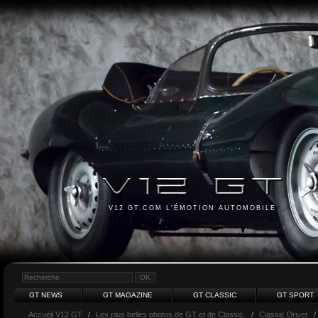
V12 GT.COM L'ÉMOTION AUTOMOBILE
GT NEWS
GT MAGAZINE
GT CLASSIC
GT SPORT
Accueil V12 GT
/
Les plus belles photos de GT et de Classic.
/
Classic Driver
/