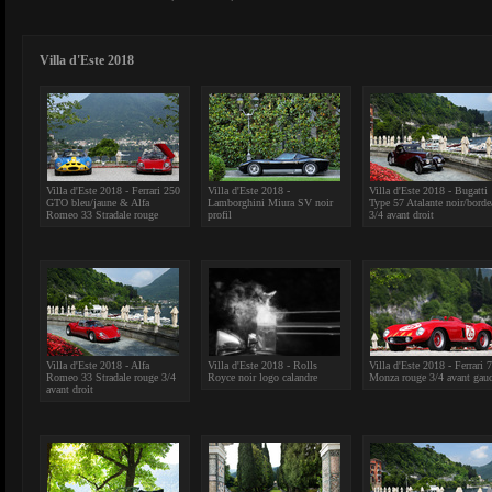
Villa d'Este 2018
Villa d'Este 2018 - Ferrari 250
Villa d'Este 2018 -
Villa d'Este 2018 - Bugatti
GTO bleu/jaune & Alfa
Lamborghini Miura SV noir
Type 57 Atalante noir/bord
Romeo 33 Stradale rouge
profil
3/4 avant droit
Villa d'Este 2018 - Alfa
Villa d'Este 2018 - Rolls
Villa d'Este 2018 - Ferrari 
Romeo 33 Stradale rouge 3/4
Royce noir logo calandre
Monza rouge 3/4 avant gau
avant droit