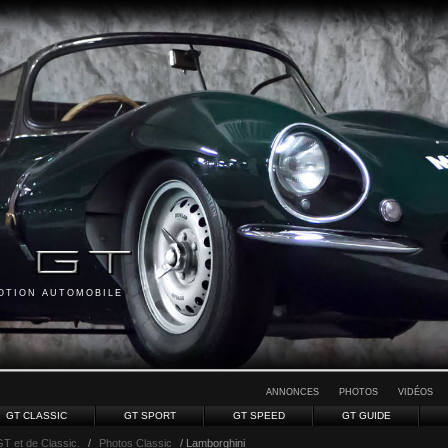
MOTION AUTOMOBILE
ANNONCES
PHOTOS
VIDÉOS
GT CLASSIC
GT SPORT
GT SPEED
GT GUIDE
GT et de Classic.
/
Photos Classic
/ Lamborghini