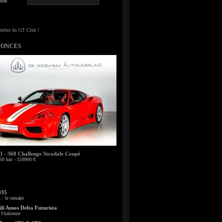
sse
NONCES
- 360 Challenge Stradale Coupé
50 km - 159900 €
935
: le remake
li Amos Delta Futurista
l'italienne