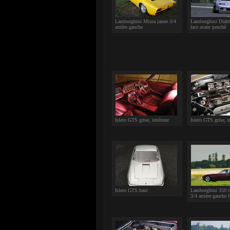
Lamborghini Miura jaune 3/4
Lamborghini Diab
arrière gauche
face avant penché
Islero GTS grise, intérieur
Islero GTS grise, 
Islero GTS haut
Lamborghini 350 
3/4 arrière gauche f