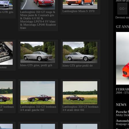
Mot de pa
Lamborghini Miura S 1970
lo GTR gris
Lamborghini 350 GT rouge &
Miura jaune & Countach gris
& Diablo 6.0 SE &
Murcielago LP670-4 SV blanc
& Murcielago LP640 Roadster
GT AN
blanc
Islero GTS grise, profil gch
Islero GTS grise profil drt
moteur
FERRARI 
2004 - 571
NEWS
GT bordeaux
Lamborghini 350 GT bordeaux
Lamborghini 350 GT bordeaux
ilé
3/4 avant gauche filé
3/4 avant droit filé
Porsche 
Moby Dick 
Automobi
Braquage à 