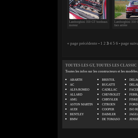
Lamborghini 350 GT bordeaux
Lamborghini 350 
moteur
face arrière
« page précédente
-
1
2
3
4
5
6
-
page suiv
TOUTES LES GT, TOUTES LES CLASSIC
Toutes les infos sur les constructeurs et les modèles
ABARTH
BRISTOL
DELA
AC
BUGATTI
DELA
ALFA ROMEO
CADILLAC
FACE
ALLARD
CHEVROLET
FERR
AMG
CHRYSLER
FISK
ASTON MARTIN
CITROEN
FORD
AUDI
COOPER
ISO R
BENTLEY
DAIMLER
JAGU
BMW
DE TOMASO
JENS