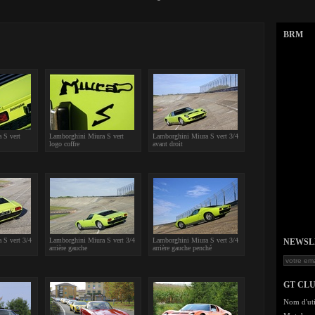
BRM
 S vert
Lamborghini Miura S vert
Lamborghini Miura S vert 3/4
logo coffre
avant droit
 S vert 3/4
Lamborghini Miura S vert 3/4
Lamborghini Miura S vert 3/4
NEWSLET
arrière gauche
arrière gauche penché
GT CL
Nom d'uti