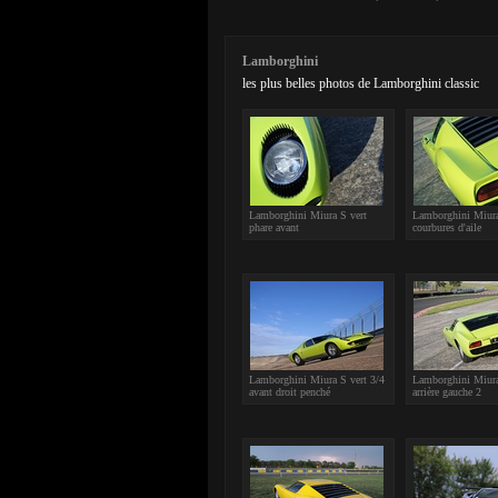
Lamborghini
les plus belles photos de Lamborghini classic
Lamborghini Miura S vert
Lamborghini Miura
phare avant
courbures d'aile
Lamborghini Miura S vert 3/4
Lamborghini Miura
avant droit penché
arrière gauche 2