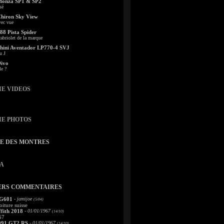
Monza SP1 & SP2
sé
Chiron Sky View
vec vue
88 Pista Spider
abriolet de la marque
ini Aventador LP770-4 SVJ
u J
Divo
le ?
IE VIDEOS
IE PHOTOS
TE DES MONTRES
A
ERS COMMENTAIRES
 G601
- jamijoe
(5/04)
oiture suisse
fith 2018
- 01/01/1967
(14/10)
67
991 GT2 RS
- 01/01/1967
(14/10)