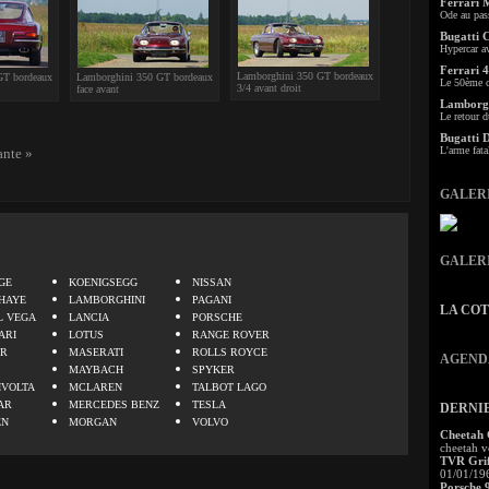
Ferrari 
Ode au pas
Bugatti 
Hypercar a
Ferrari 4
Lamborghini 350 GT bordeaux
GT bordeaux
Lamborghini 350 GT bordeaux
Le 50ème c
3/4 avant droit
face avant
Lamborgh
Le retour d
Bugatti 
L'arme fata
ante »
GALER
.
GALER
GE
KOENIGSEGG
NISSAN
HAYE
LAMBORGHINI
PAGANI
LA CO
L VEGA
LANCIA
PORSCHE
ARI
LOTUS
RANGE ROVER
ER
MASERATI
ROLLS ROYCE
AGEND
MAYBACH
SPYKER
IVOLTA
MCLAREN
TALBOT LAGO
AR
MERCEDES BENZ
TESLA
DERNI
EN
MORGAN
VOLVO
Cheetah
cheetah v
TVR Grif
01/01/19
Porsche 