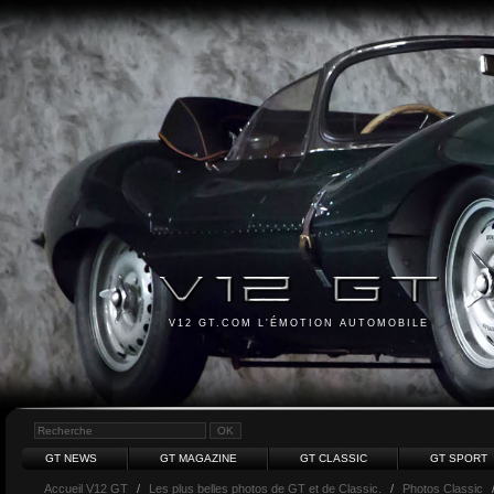
V12 GT.COM L'ÉMOTION AUTOMOBILE
GT NEWS
GT MAGAZINE
GT CLASSIC
GT SPORT
Accueil V12 GT
/
Les plus belles photos de GT et de Classic.
/
Photos Classic