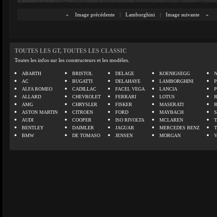
«
Image précédente
|
Lamborghini
|
Image suivante
»
TOUTES LES GT, TOUTES LES CLASSIC
Toutes les infos sur les constructeurs et les modèles.
ABARTH
BRISTOL
DELAGE
KOENIGSEGG
N
AC
BUGATTI
DELAHAYE
LAMBORGHINI
P
ALFA ROMEO
CADILLAC
FACEL VEGA
LANCIA
ALLARD
CHEVROLET
FERRARI
LOTUS
AMG
CHRYSLER
FISKER
MASERATI
ASTON MARTIN
CITROEN
FORD
MAYBACH
AUDI
COOPER
ISO RIVOLTA
MCLAREN
BENTLEY
DAIMLER
JAGUAR
MERCEDES BENZ
BMW
DE TOMASO
JENSEN
MORGAN