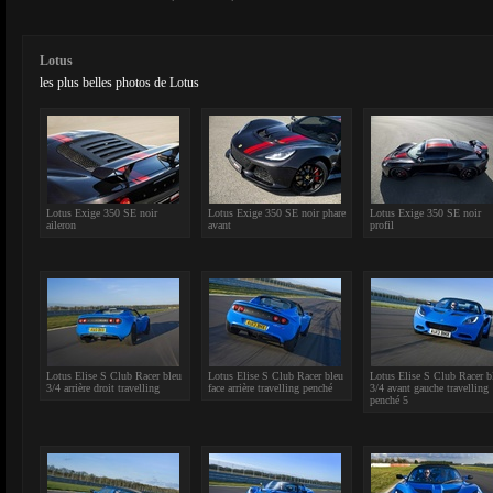
Lotus
les plus belles photos de Lotus
Lotus Exige 350 SE noir
Lotus Exige 350 SE noir phare
Lotus Exige 350 SE noir
aileron
avant
profil
Lotus Elise S Club Racer bleu
Lotus Elise S Club Racer bleu
Lotus Elise S Club Racer b
3/4 arrière droit travelling
face arrière travelling penché
3/4 avant gauche travelling
penché 5