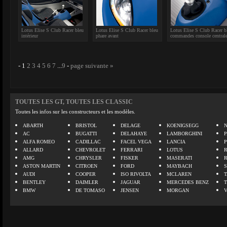
Lotus Elise S Club Racer bleu
Lotus Elise S Club Racer bleu
Lotus Elise S Club Racer b
intérieur
phare avant
commandes console central
-
1
2
3
4
5
6
7
...
9
-
page suivante »
TOUTES LES GT, TOUTES LES CLASSIC
Toutes les infos sur les constructeurs et les modèles.
ABARTH
BRISTOL
DELAGE
KOENIGSEGG
N
AC
BUGATTI
DELAHAYE
LAMBORGHINI
P
ALFA ROMEO
CADILLAC
FACEL VEGA
LANCIA
ALLARD
CHEVROLET
FERRARI
LOTUS
AMG
CHRYSLER
FISKER
MASERATI
ASTON MARTIN
CITROEN
FORD
MAYBACH
AUDI
COOPER
ISO RIVOLTA
MCLAREN
BENTLEY
DAIMLER
JAGUAR
MERCEDES BENZ
BMW
DE TOMASO
JENSEN
MORGAN