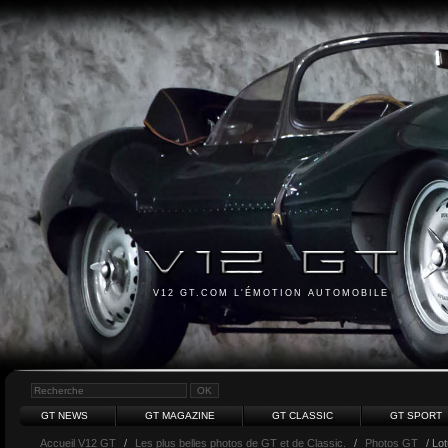
V12 GT.COM L'ÉMOTION AUTOMOBILE
GT NEWS
GT MAGAZINE
GT CLASSIC
GT SPORT
Accueil V12 GT
/
Les plus belles photos de GT et de Classic.
/
Photos GT
/ Lo