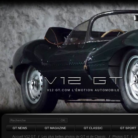
V12 GT.COM L'ÉMOTION AUTOMOBILE
GT NEWS
GT MAGAZINE
GT CLASSIC
GT SPORT
Accueil V12 GT
/
Les plus belles photos de GT et de Classic.
/
Photos GT
/
Lo