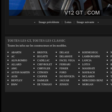
«
Image précédente
|
Lotus
|
Image suivante
»
TOUTES LES GT, TOUTES LES CLASSIC
Toutes les infos sur les constructeurs et les modèles.
ABARTH
BRISTOL
DELAGE
KOENIGSEGG
N
AC
BUGATTI
DELAHAYE
LAMBORGHINI
P
ALFA ROMEO
CADILLAC
FACEL VEGA
LANCIA
ALLARD
CHEVROLET
FERRARI
LOTUS
AMG
CHRYSLER
FISKER
MASERATI
ASTON MARTIN
CITROEN
FORD
MAYBACH
AUDI
COOPER
ISO RIVOLTA
MCLAREN
BENTLEY
DAIMLER
JAGUAR
MERCEDES BENZ
BMW
DE TOMASO
JENSEN
MORGAN