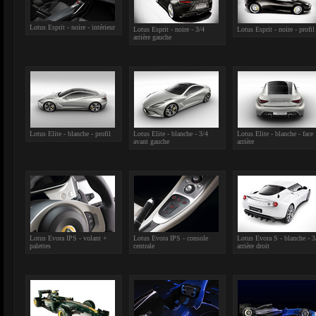
Lotus Esprit - noire - intérieur
Lotus Esprit - noire - 3/4
Lotus Esprit - noire - profil
arrière gauche
Lotus Elite - blanche - profil
Lotus Elite - blanche - 3/4
Lotus Elite - blanche - face
avant gauche
arrière
Lotus Evora IPS - volant +
Lotus Evora IPS - console
Lotus Evora S - blanche - 3
palettes
centrale
arrière droit