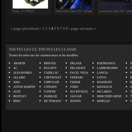
Lotus - F1 TH127
Lotus Exos Type 125 - cockpit
Lotus Exos Type 125 - prof
« page précédente
-
1
2
3
4
5
6
7
8
9
-
page suivante »
TOUTES LES GT, TOUTES LES CLASSIC
Toutes les infos sur les constructeurs et les modèles.
ABARTH
BRISTOL
DELAGE
KOENIGSEGG
N
AC
BUGATTI
DELAHAYE
LAMBORGHINI
P
ALFA ROMEO
CADILLAC
FACEL VEGA
LANCIA
ALLARD
CHEVROLET
FERRARI
LOTUS
AMG
CHRYSLER
FISKER
MASERATI
ASTON MARTIN
CITROEN
FORD
MAYBACH
AUDI
COOPER
ISO RIVOLTA
MCLAREN
BENTLEY
DAIMLER
JAGUAR
MERCEDES BENZ
BMW
DE TOMASO
JENSEN
MORGAN