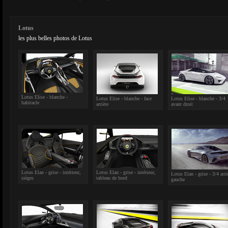
Lotus
les plus belles photos de Lotus
Lotus Elise - blanche -
Lotus Elise - blanche - face
Lotus Elise - blanche - 3/4
habitacle
arrière
avant droit
Lotus Elan - grise - intérieur,
Lotus Elan - grise - intérieur,
Lotus Elan - grise - 3/4 arri
sièges
tableau de bord
gauche