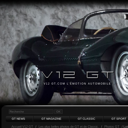
V12 GT.COM L'ÉMOTION AUTOMOBILE
GT NEWS
GT MAGAZINE
GT CLASSIC
GT SPORT
Accueil V12 GT
/
Les plus belles photos de GT et de Classic.
/
Photos GT
/ Lo