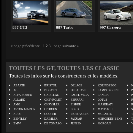
997 GT2
997 Turbo
997 Carrera
« page précédente
-
1
2
3
-
page suivante »
TOUTES LES GT, TOUTES LES CLASSIC
Toutes les infos sur les constructeurs et les modèles.
ABARTH
BRISTOL
DELAGE
KOENIGSEGG
N
AC
BUGATTI
DELAHAYE
LAMBORGHINI
P
ALFA ROMEO
CADILLAC
FACEL VEGA
LANCIA
ALLARD
CHEVROLET
FERRARI
LOTUS
AMG
CHRYSLER
FISKER
MASERATI
ASTON MARTIN
CITROEN
FORD
MAYBACH
AUDI
COOPER
ISO RIVOLTA
MCLAREN
BENTLEY
DAIMLER
JAGUAR
MERCEDES BENZ
BMW
DE TOMASO
JENSEN
MORGAN