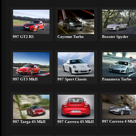
997 GT2 RS
Cayenne Turbo
Boxster Spyder
997 GT3 MkII
997 Sport Classic
Panamera Turbo
997 Carrera 4 MkI
997 Targa 4S MkII
997 Carrera 4S MkII