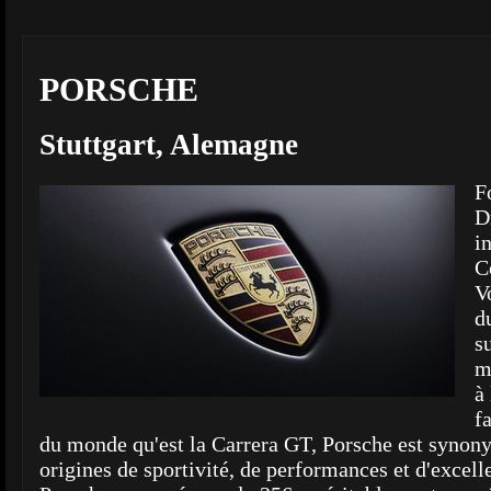
PORSCHE
Stuttgart, Alemagne
F
D
i
C
V
d
s
m
à
f
du monde qu'est la Carrera GT, Porsche est synon
origines de sportivité, de performances et d'excel