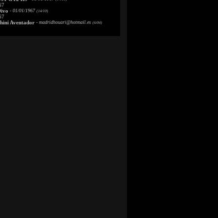
67
Divo
- 01/01/1967
(14/10)
67
ini Aventador
-
madridhouari@hotmail.es
(6/04)