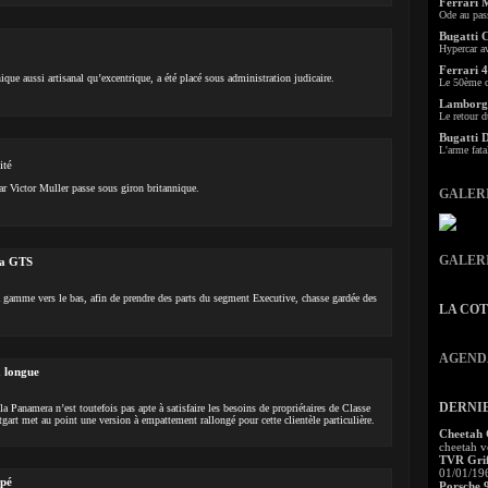
Ferrari 
Ode au pas
Bugatti 
Hypercar a
Ferrari 4
nique aussi artisanal qu’excentrique, a été placé sous administration judicaire.
Le 50ème c
Lamborgh
Le retour d
Bugatti 
L'arme fata
ité
ar Victor Muller passe sous giron britannique.
GALER
GALER
na GTS
a gamme vers le bas, afin de prendre des parts du segment Executive, chasse gardée des
LA CO
AGEND
 longue
DERNI
la Panamera n’est toutefois pas apte à satisfaire les besoins de propriétaires de Classe
art met au point une version à empattement rallongé pour cette clientèle particulière.
Cheetah
cheetah v
TVR Grif
01/01/19
upé
Porsche 