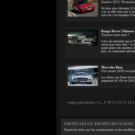
Genève 2011: Promotion
Ne dites plus Mercedes CLC
c’est en effet ainsi que la
nom qui s’accompagne d’un
Range Rover Ultimate 
Toujours plus haut !
Ceux qui pensaient que le 4
seront pour leurs frais ! L
grand plaisir des amateurs d
pays, en commande spéciale
Mercedes Benz
Une année 2010 excepti
Les efforts que Dieter Zets
augmenter de 15% en 2010.
« page précédente
-
1
...
9
10
11
12
13
14
1
TOUTES LES GT, TOUTES LES CLASSIC
Toutes les infos sur les constructeurs et les modèles