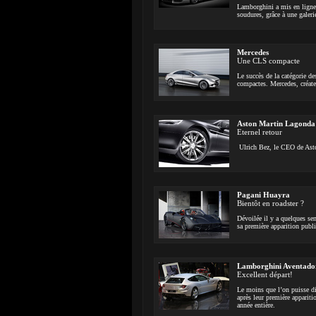
Lamborghini a mis en ligne 
soudures, grâce à une galeri
Mercedes
Une CLS compacte
Le succès de la catégorie d
compactes. Mercedes, créate
Aston Martin Lagonda
Eternel retour
Ulrich Bez, le CEO de Aston
Pagani Huayra
Bientôt en roadster ?
Dévoilée il y a quelques se
sa première apparition publi
Lamborghini Aventador
Excellent départ!
Le moins que l’on puisse di
après leur première appariti
année entière.