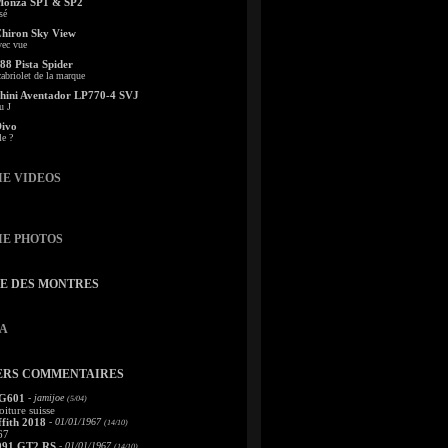
Monza SP1 & SP2
sé
Chiron Sky View
vec vue
88 Pista Spider
abriolet de la marque
ini Aventador LP770-4 SVJ
u J
Divo
le ?
IE VIDEOS
IE PHOTOS
TE DES MONTRES
A
ERS COMMENTAIRES
 G601
- jamijoe
(5/04)
oiture suisse
fith 2018
- 01/01/1967
(14/10)
67
991 GT2 RS
- 01/01/1967
(14/10)