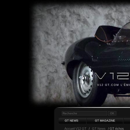
V12 GT.COM L'É
GT NEWS
GT MAGAZINE
Accueil V12 GT
/
GT News
/ GT échos