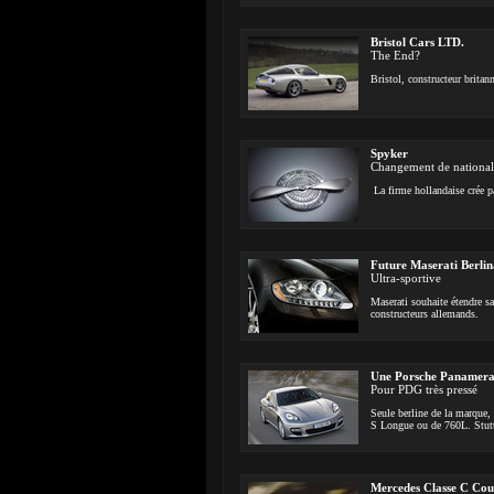
Bristol Cars LTD.
The End?
Bristol, constructeur britan
Spyker
Changement de national
La firme hollandaise crée p
Future Maserati Berli
Ultra-sportive
Maserati souhaite étendre s
constructeurs allemands.
Une Porsche Panamera
Pour PDG très pressé
Seule berline de la marque, 
S Longue ou de 760L. Stuttg
Mercedes Classe C Co