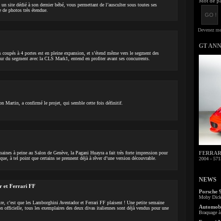
Mot de pa
un site dédié à son dernier bébé, vous permettant de l’ausculter sous toutes ses
e de photos très étendue.
GT AN
es coupés à 4 portes est en pleine expansion, et s’étend même vers le segment des
ur du segment avec la CLS Mark1, entend en profiter avant ses concurrents.
 Martin, a confirmé le projet, qui semble cette fois définitif.
maines à peine au Salon de Genève, la Pagani Huayra a fait très forte impression pour
FERRARI 
que, à tel point que certains se prennent déjà à rêver d’une version découvrable.
2004 - 571
NEWS
 et Ferrari FF
Porsche 
Moby Dick 
re, c’est que les Lamborghini Aventador et Ferrari FF plaisent ! Une petite semaine
Automobi
on officielle, tous les exemplaires des deux divas italiennes sont déjà vendus pour une
Braquage à 