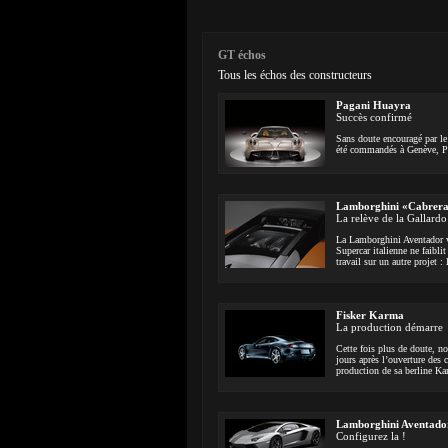
GT échos
Tous les échos des constructeurs
Pagani Huayra
Succès confirmé
Sans doute encouragé par le 
été commandés à Genève, Pag
Lamborghini «Cabrer
La relève de la Gallardo 
La Lamborghini Aventador vie
Supercar italienne ne faibli
travail sur un autre projet 
Fisker Karma
La production démarre
Cette fois plus de doute, n
jours après l’ouverture des
production de sa berline Ka
Lamborghini Aventado
Configurez la !