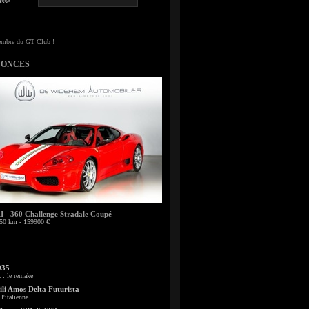
sse
NONCES
- 360 Challenge Stradale Coupé
50 km - 159900 €
935
: le remake
li Amos Delta Futurista
l'italienne