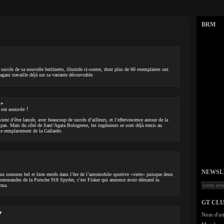
BRM
succès de sa nouvelle berlinette, illustrée ci-contre, dont plus de 60 exemplaires ont
ani travaille déjà sur sa variante découvrable.
a»
est assurée !
nt d’être lancée, avec beaucoup de succès d’ailleurs, et l’effervescence autour de la
t pas. Mais du côté de Sant’Agata Bolognese, les ingénieurs se sont déjà remis au
: le remplacement de la Gallardo.
NEWSLET
ous sommes bel et bien entrés dans l’ère de l’automobile sportive «verte» puisque deux
 commandes de la Porsche 918 Spyder, c’est Fisker qui annonce avoir démarré la
rma.
GT CL
r
Nom d'uti