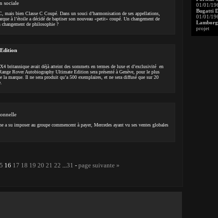
 sociale
01/01/19
Bugatti 
, mais bien Classe C Coupé. Dans un souci d’harmonisation de ses appellations,
01/01/19
 marque à l’étoile a décidé de baptiser son nouveau «petit» coupé. Un changement de
Lamborgh
 changement de philosophie ?
projet
Edition
X4 britannique avait déjà atteint des sommets en termes de luxe et d’exclusivité en
e Range Rover Autobiography Ultimate Edition sera présenté à Genève, pour le plus
e la marque. Il ne sera produit qu’a 500 exemplaires, et ne sera diffusé que sur 20
.
onnelle
che a su imposer au groupe commencent à payer, Mercedes ayant vu ses ventes globales
5
16
17
18
19
20
21
22
...
31
-
page suivante »
.