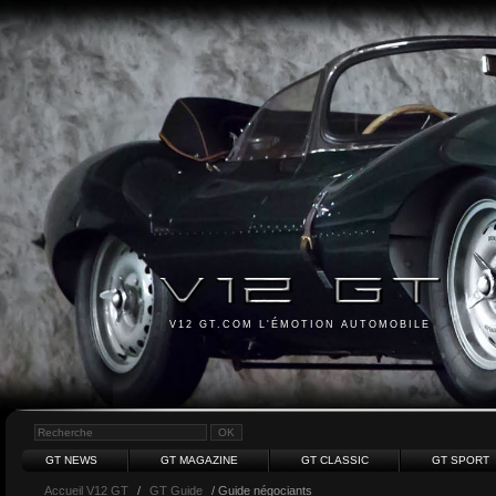
V12 GT.COM L'ÉMOTION AUTOMOBILE
GT NEWS
GT MAGAZINE
GT CLASSIC
GT SPORT
Accueil V12 GT
/
GT Guide
/ Guide négociants