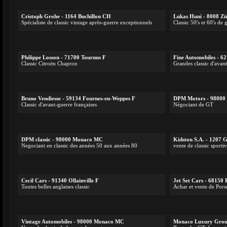
Cristoph Grohe - 1164 Buchillon CH
Lukas Huni - 8008 Z
Spécialiste de classic vintage après-guerre exceptionnels
Classic 50's et 60's de 
Philippe Losson - 71700 Tournus F
Fine Automobiles - 6
Classic Citroën Chapron
Grandes classic d'avan
Bruno Vendiesse - 59134 Fournes-en-Weppes F
DPM Motors - 9800
Classic d'avant-guerre françaises
Négociant de GT
DPM classic - 98000 Monaco MC
Kidston S.A. - 1207
Negociant en classic des années 50 aux années 80
vente de classic sporti
Cecil Cars - 91340 Ollainville F
Jet Set Cars - 68150 
Toutes belles anglaises classic
Achar et vente de Pors
Vintage Automobiles - 98000 Monaco MC
Monaco Luxury Grou