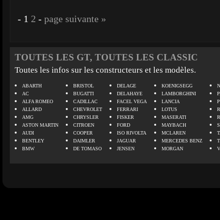
-
1
2
-
page suivante »
TOUTES LES GT, TOUTES LES CLASSIC
Toutes les infos sur les constructeurs et les modèles.
ABARTH
BRISTOL
DELAGE
KOENIGSEGG
N
AC
BUGATTI
DELAHAYE
LAMBORGHINI
P
ALFA ROMEO
CADILLAC
FACEL VEGA
LANCIA
ALLARD
CHEVROLET
FERRARI
LOTUS
AMG
CHRYSLER
FISKER
MASERATI
ASTON MARTIN
CITROEN
FORD
MAYBACH
AUDI
COOPER
ISO RIVOLTA
MCLAREN
BENTLEY
DAIMLER
JAGUAR
MERCEDES BENZ
BMW
DE TOMASO
JENSEN
MORGAN