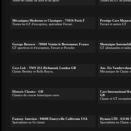
Vente de classic de luxe et de sport
Toutes les GT de presti
Mécaniques Modernes et Classiques - 75016 Paris F
Prestige Cars Monac
Toutes les GT d'exception, spécialiste Ferrari
Ferrari et autres GT
Garage Batayer - 78960 Voisins le Bretonneux France
Montaigne Automobile
GT sportives et d'exception, Ferrari et Porsche
GT allemandes et itali
Coys Ltd. - TW9 2LL Richmond, London GB
Anc. Ets Vanderveken
Classic Bentley et Rolls Royce,
Mécanique de Classic sp
Historic Classics - GB
Cars International K
Classics de course historiques rares
GB
Classic et GT exception
Fantasy Junction - 94608 Emeryville California USA
Hyman LTD - 63146 S
Spécialistes en Gt classic
Specialistes en Classic