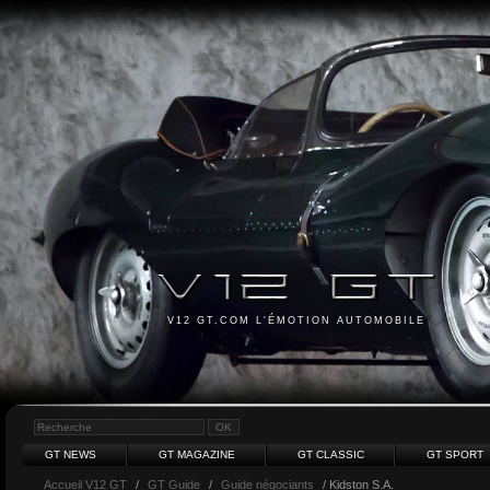
V12 GT.COM L'ÉMOTION AUTOMOBILE
GT NEWS
GT MAGAZINE
GT CLASSIC
GT SPORT
Accueil V12 GT
/
GT Guide
/
Guide négociants
/ Kidston S.A.