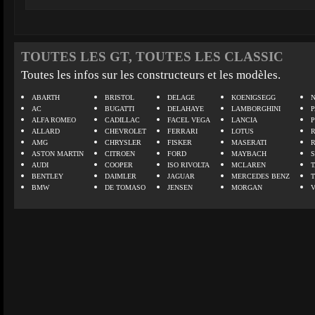
TOUTES LES GT, TOUTES LES CLASSIC
Toutes les infos sur les constructeurs et les modèles.
ABARTH
BRISTOL
DELAGE
KOENIGSEGG
N
AC
BUGATTI
DELAHAYE
LAMBORGHINI
P
ALFA ROMEO
CADILLAC
FACEL VEGA
LANCIA
ALLARD
CHEVROLET
FERRARI
LOTUS
AMG
CHRYSLER
FISKER
MASERATI
ASTON MARTIN
CITROEN
FORD
MAYBACH
AUDI
COOPER
ISO RIVOLTA
MCLAREN
BENTLEY
DAIMLER
JAGUAR
MERCEDES BENZ
BMW
DE TOMASO
JENSEN
MORGAN