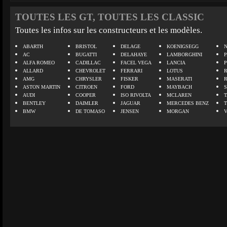
TOUTES LES GT, TOUTES LES CLASSIC
Toutes les infos sur les constructeurs et les modèles.
ABARTH
BRISTOL
DELAGE
KOENIGSEGG
N
AC
BUGATTI
DELAHAYE
LAMBORGHINI
P
ALFA ROMEO
CADILLAC
FACEL VEGA
LANCIA
ALLARD
CHEVROLET
FERRARI
LOTUS
AMG
CHRYSLER
FISKER
MASERATI
ASTON MARTIN
CITROEN
FORD
MAYBACH
AUDI
COOPER
ISO RIVOLTA
MCLAREN
BENTLEY
DAIMLER
JAGUAR
MERCEDES BENZ
BMW
DE TOMASO
JENSEN
MORGAN