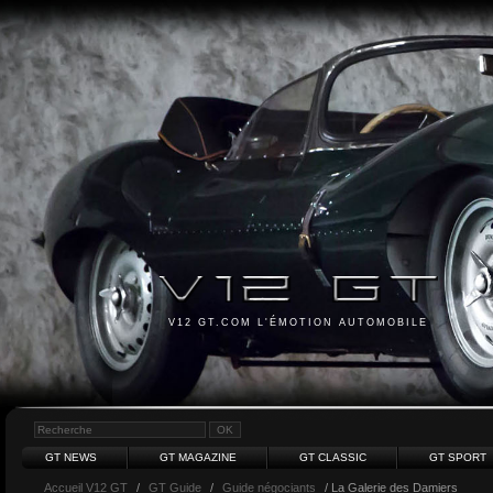
V12 GT.COM L'ÉMOTION AUTOMOBILE
GT NEWS
GT MAGAZINE
GT CLASSIC
GT SPORT
Accueil V12 GT
/
GT Guide
/
Guide négociants
/ La Galerie des Damiers