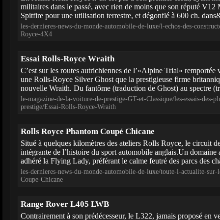
militaires dans le passé, avec rien de moins que son réputé V12 
Spitfire pour une utilisation terrestre, et dégonflé à 600 ch. dans
les-dernieres-news-du-monde-automobile-de-luxe/l-echos-des-construct
Royce-4X4
Essai Rolls-Royce Wraith
C’est sur les routes autrichiennes de l’«Alpine Trial» remportée v
une Rolls-Royce Silver Ghost que la prestigieuse firme britanniq
nouvelle Wraith. Du fantôme (traduction de Ghost) au spectre (tr
le-magazine-de-la-voiture-de-prestige-GT-et-Classique/les-essais-des-pl
prestige/Essai-Rolls-Royce-Wraith
Rolls Royce Phantom Coupé Chicane
Situé à quelques kilomètres des ateliers Rolls Royce, le circuit 
intégrante de l’histoire du sport automobile anglais.Un domaine
adhéré la Flying Lady, préférant le calme feutré des parcs des châ
les-dernieres-news-du-monde-automobile-de-luxe/toute-l-actualite-sur
Coupe-Chicane
Range Rover L405 LWB
Contrairement à son prédécesseur, le L322, jamais proposé en v