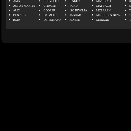
AMG
CHRYSLER
FISKER
MASERATI
ASTON MARTIN
CITROEN
FORD
MAYBACH
AUDI
COOPER
ISO RIVOLTA
MCLAREN
BENTLEY
DAIMLER
JAGUAR
MERCEDES BENZ
BMW
DE TOMASO
JENSEN
MORGAN