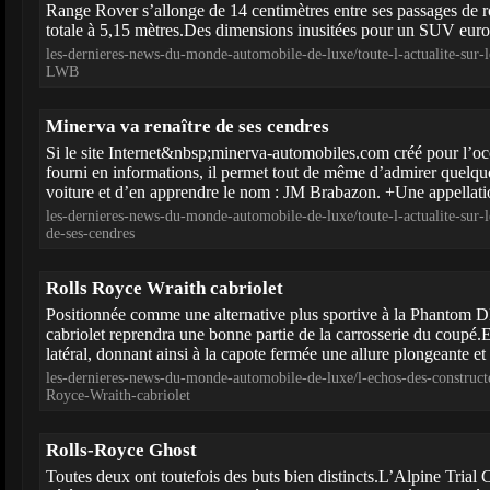
Range Rover s’allonge de 14 centimètres entre ses passages de r
totale à 5,15 mètres.Des dimensions inusitées pour un SUV euro
les-dernieres-news-du-monde-automobile-de-luxe/toute-l-actualite-su
LWB
Minerva va renaître de ses cendres
Si le site Internet&nbsp;minerva-automobiles.com créé pour l’occ
fourni en informations, il permet tout de même d’admirer quelq
voiture et d’en apprendre le nom : JM Brabazon. +Une appellatio
les-dernieres-news-du-monde-automobile-de-luxe/toute-l-actualite-sur-
de-ses-cendres
Rolls Royce Wraith cabriolet
Positionnée comme une alternative plus sportive à la Phantom D
cabriolet reprendra une bonne partie de la carrosserie du coupé.E
latéral, donnant ainsi à la capote fermée une allure plongeante et
les-dernieres-news-du-monde-automobile-de-luxe/l-echos-des-construct
Royce-Wraith-cabriolet
Rolls-Royce Ghost
Toutes deux ont toutefois des buts bien distincts.L’Alpine Trial 