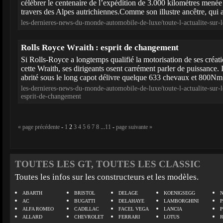
célébrer le centenaire de l’expédition de 3.000 kilomètres menée
travers des Alpes autrichiennes.Comme son illustre ancêtre, qui av
les-dernieres-news-du-monde-automobile-de-luxe/toute-l-actualite-sur
Rolls Royce Wraith : esprit de changement
Si Rolls-Royce a longtemps qualifié la motorisation de ses créati
cette Wraith, ses dirigeants osent carrément parler de puissance. I
abrité sous le long capot délivre quelque 633 chevaux et 800Nm :
les-dernieres-news-du-monde-automobile-de-luxe/toute-l-actualite-sur
esprit-de-changement
« page précédente
-
1
2
3
4
5
6
7
8
...
11
-
page suivante »
TOUTES LES GT, TOUTES LES CLASSIC
Toutes les infos sur les constructeurs et les modèles.
ABARTH
BRISTOL
DELAGE
KOENIGSEGG
N
AC
BUGATTI
DELAHAYE
LAMBORGHINI
P
ALFA ROMEO
CADILLAC
FACEL VEGA
LANCIA
ALLARD
CHEVROLET
FERRARI
LOTUS