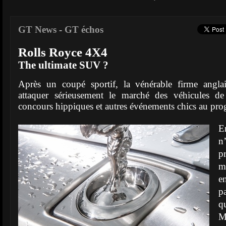
GT News
-
GT échos
Rolls Royce 4X4
The ultimate SUV ?
Après un coupé sportif, la vénérable firme angla
attaquer sérieusement le marché des véhicules de 
concours hippiques et autres événements chics au pr
E
n
p
m
e
p
q
M