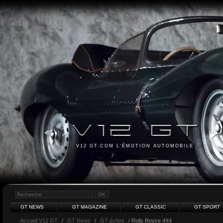
V12 GT.COM L'ÉMOTION AUTOMOBILE
GT NEWS
GT MAGAZINE
GT CLASSIC
GT SPORT
Accueil V12 GT
/
GT News
/
GT échos
/ Rolls Royce 4X4