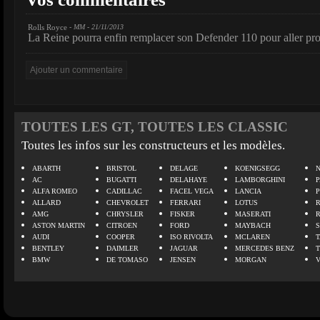
Rolls Royce
- MM - 21/11/2013
La Reine pourra enfin remplacer son Defender 110 pour aller pr
TOUTES LES GT, TOUTES LES CLASSIC
Toutes les infos sur les constructeurs et les modèles.
ABARTH
BRISTOL
DELAGE
KOENIGSEGG
N
AC
BUGATTI
DELAHAYE
LAMBORGHINI
P
ALFA ROMEO
CADILLAC
FACEL VEGA
LANCIA
ALLARD
CHEVROLET
FERRARI
LOTUS
AMG
CHRYSLER
FISKER
MASERATI
ASTON MARTIN
CITROEN
FORD
MAYBACH
AUDI
COOPER
ISO RIVOLTA
MCLAREN
BENTLEY
DAIMLER
JAGUAR
MERCEDES BENZ
BMW
DE TOMASO
JENSEN
MORGAN