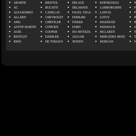
ABARTH
BRISTOL
DELAGE
KOENIGSEGG
N
AC
BUGATTI
DELAHAYE
LAMBORGHINI
P
ALFA ROMEO
CADILLAC
FACEL VEGA
LANCIA
ALLARD
CHEVROLET
FERRARI
LOTUS
AMG
CHRYSLER
FISKER
MASERATI
ASTON MARTIN
CITROEN
FORD
MAYBACH
AUDI
COOPER
ISO RIVOLTA
MCLAREN
BENTLEY
DAIMLER
JAGUAR
MERCEDES BENZ
BMW
DE TOMASO
JENSEN
MORGAN