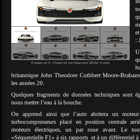
i
t
q
n
e
:
U
q
8 images sur 8 - Cliquez sur une image pour afficher le zoom.
h
britannique John Theodore Cuthbert Moore-Brabazo
les années 20.
Quelques fragments de données techniques sont ég
nous mettre l’eau à la bouche.
On apprend ainsi que l’auto abritera un mote
turbocompresseurs placé en position centrale arr
moteurs électriques, un par roue avant. Le tout
«Séquentielle F1» à six rapports et à un différentiel à