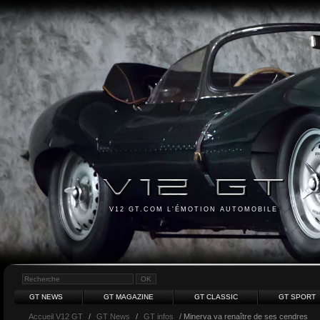
V12 GT.COM L'ÉMOTION AUTOMOBILE
GT NEWS
GT MAGAZINE
GT CLASSIC
GT SPORT
Accueil V12 GT
/
GT News
/
GT infos
/ Minerva va renaître de ses cendres