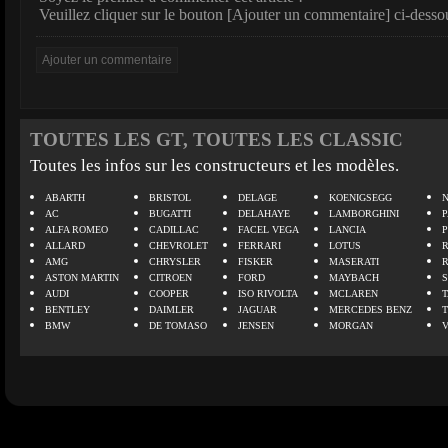
Veuillez cliquer sur le bouton [Ajouter un commentaire] ci-desso
TOUTES LES GT, TOUTES LES CLASSIC
Toutes les infos sur les constructeurs et les modèles.
ABARTH
BRISTOL
DELAGE
KOENIGSEGG
N
AC
BUGATTI
DELAHAYE
LAMBORGHINI
P
ALFA ROMEO
CADILLAC
FACEL VEGA
LANCIA
ALLARD
CHEVROLET
FERRARI
LOTUS
AMG
CHRYSLER
FISKER
MASERATI
ASTON MARTIN
CITROEN
FORD
MAYBACH
AUDI
COOPER
ISO RIVOLTA
MCLAREN
BENTLEY
DAIMLER
JAGUAR
MERCEDES BENZ
BMW
DE TOMASO
JENSEN
MORGAN