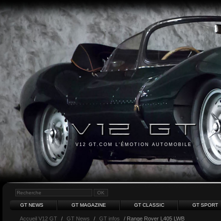
V12 GT.COM L'ÉMOTION AUTOMOBILE
GT NEWS
GT MAGAZINE
GT CLASSIC
GT SPORT
Accueil V12 GT
/
GT News
/
GT infos
/ Range Rover L405 LWB