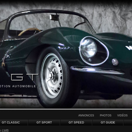
MOTION AUTOMOBILE
ANNONCES
PHOTOS
VIDÉOS
GT CLASSIC
GT SPORT
GT SPEED
GT GUIDE
m LWB