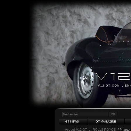
V12 GT.COM L'É
GT NEWS
GT MAGAZINE
Accueil V12 GT
/
ROLLS ROYCE
/ Phanto