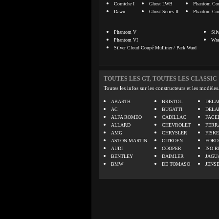
Corniche I
Ghost LWB
Phantom Co
Dawn
Ghost Series II
Phantom Coup
Phantom V
Silv
Phantom VI
Wra
Silver Cloud Coupé Mulliner / Park Ward
TOUTES LES GT, TOUTES LES CLASSIC
Toutes les infos sur les constructeurs et les modèles
ABARTH
BRISTOL
DELA
AC
BUGATTI
DELA
ALFA ROMEO
CADILLAC
FACE
ALLARD
CHEVROLET
FERR
AMG
CHRYSLER
FISK
ASTON MARTIN
CITROEN
FORD
AUDI
COOPER
ISO R
BENTLEY
DAIMLER
JAGU
BMW
DE TOMASO
JENS