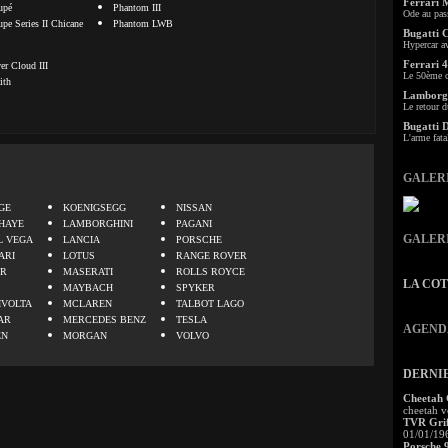
Ferrari 
upé
Phantom III
Ode au pas
e Series II Chicane
Phantom LWB
Bugatti 
Hypercar a
Ferrari 4
er Cloud III
Le 50ème c
ith
Lamborgh
Le retour d
Bugatti 
L'arme fata
GALER
.
GE
KOENIGSEGG
NISSAN
HAYE
LAMBORGHINI
PAGANI
GALER
L VEGA
LANCIA
PORSCHE
ARI
LOTUS
RANGE ROVER
ER
MASERATI
ROLLS ROYCE
LA CO
MAYBACH
SPYKER
IVOLTA
MCLAREN
TALBOT LAGO
AR
MERCEDES BENZ
TESLA
AGEND
EN
MORGAN
VOLVO
DERNI
Cheetah
cheetah v
TVR Grif
01/01/19
Porsche 