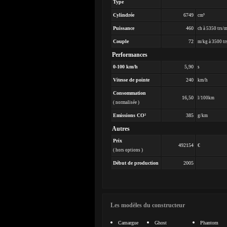
Type
Cylindrée
6749
cm³
Puissance
460
ch à 5350 trs/
Couple
72
m/kg à 3500 tr
Performances
0-100 km/h
5,90
s
Vitesse de pointe
240
km/h
Consommation
16,50
l/100km
( normalisée )
Emissions CO²
385
g/km
Autres
Prix
492154
€
( hors options )
Début de production
2005
Les modèles du constructeur
Camargue
Ghost
Phantom