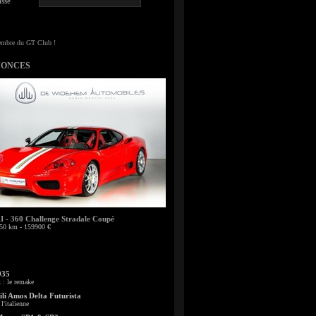
sse
NONCES
- 360 Challenge Stradale Coupé
50 km - 159900 €
935
: le remake
li Amos Delta Futurista
l'italienne