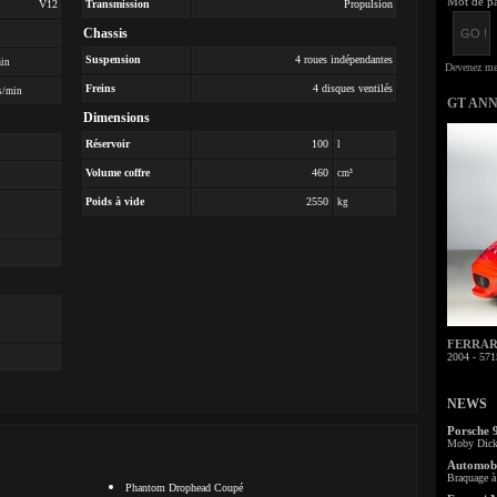
Mot de pa
V12
Transmission
Propulsion
Chassis
Suspension
4 roues indépendantes
min
Freins
4 disques ventilés
s/min
GT AN
Dimensions
Réservoir
100
l
Volume coffre
460
cm³
Poids à vide
2550
kg
FERRARI 
2004 - 571
NEWS
Porsche 
Moby Dick 
Automobi
Braquage à 
Phantom Drophead Coupé