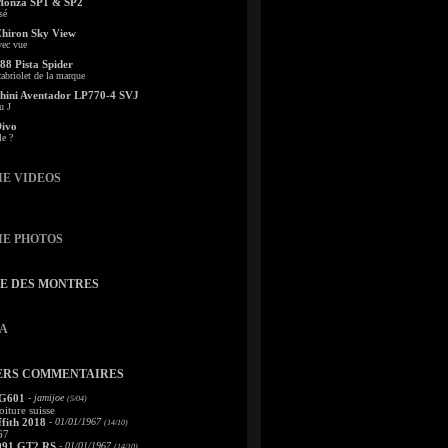
Monza SP1 & SP2
sé
Chiron Sky View
vec vue
88 Pista Spider
abriolet de la marque
ini Aventador LP770-4 SVJ
u J
Divo
le ?
IE VIDEOS
IE PHOTOS
TE DES MONTRES
A
ERS COMMENTAIRES
 G601
- jamijoe
(5/04)
oiture suisse
fith 2018
- 01/01/1967
(14/10)
67
991 GT2 RS
- 01/01/1967
(14/10)