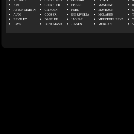
ALLARD
CHEVROLET
FERRARI
LOTUS
AMG
CHRYSLER
FISKER
MASERATI
ASTON MARTIN
CITROEN
FORD
MAYBACH
AUDI
COOPER
ISO RIVOLTA
MCLAREN
BENTLEY
DAIMLER
JAGUAR
MERCEDES BENZ
BMW
DE TOMASO
JENSEN
MORGAN