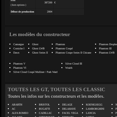
Prix
387200
€
( hors options )
Début de production
2004
Les modèles du constructeur
Camargue
Ghost
Phantom
Phantom Drophe
Corniche I
Ghost LWB
Phantom Coupé
Phantom III
Dawn
Ghost Series II
Phantom Coupe Series II Chicane
Phantom LWB
Phantom V
Silver Cloud III
Phantom VI
Wraith
Silver Cloud Coupé Mulliner / Park Ward
TOUTES LES GT, TOUTES LES CLASSIC
Toutes les infos sur les constructeurs et les modèles.
ABARTH
BRISTOL
DELAGE
KOENIGSEGG
N
AC
BUGATTI
DELAHAYE
LAMBORGHINI
P
ALFA ROMEO
CADILLAC
FACEL VEGA
LANCIA