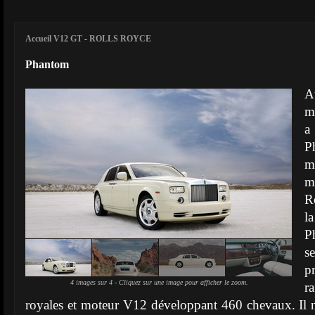
Accueil V12 GT
-
ROLLS ROYCE
Phantom
A
m
a 
m
m
Ro
l
P
s
p
4 images sur 4 - Cliquez sur une image pour afficher le zoom.
r
royales et moteur V12 développant 460 chevaux. Il n