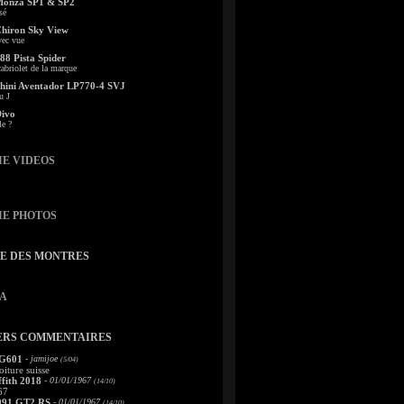
Monza SP1 & SP2
sé
Chiron Sky View
vec vue
88 Pista Spider
abriolet de la marque
ini Aventador LP770-4 SVJ
u J
Divo
le ?
IE VIDEOS
IE PHOTOS
TE DES MONTRES
A
ERS COMMENTAIRES
 G601
- jamijoe
(5/04)
oiture suisse
fith 2018
- 01/01/1967
(14/10)
67
991 GT2 RS
- 01/01/1967
(14/10)