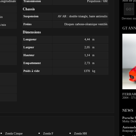
Mot de pa
ongitudinale
Transmission
Propulsion / 6M
Chassis
Suspension
AV AR : double triangle, barre antiroulis
min
Freins
Disques carbone-céramique ventilés
s/min
GT AN
Dimensions
Longueur
4,44
m
Largeur
2,05
m
Hauteur
1,14
m
Empattement
2,73
m
Poids à vide
1370
kg
FERRARI 
2004 - 571
NEWS
Porsche 
Moby Dick 
Automobi
Braquage à 
Zonda Cinque
Zonda F
Zonda HH