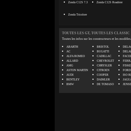
Zonda C12S 7.3
Zonda C12S Roadster
Zonda Tricolore
TOUTES LES GT, TOUTES LES CLASSIC
Toutes les infos sur les constructeurs et les modèles
ABARTH
BRISTOL
DELA
AC
BUGATTI
DELA
ALFA ROMEO
CADILLAC
FACE
ALLARD
CHEVROLET
FERR
AMG
CHRYSLER
FISK
ASTON MARTIN
CITROEN
FORD
AUDI
COOPER
ISO R
BENTLEY
DAIMLER
JAGU
BMW
DE TOMASO
JENS