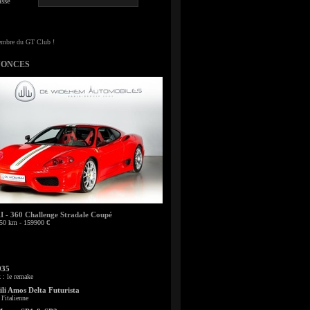
sse
NONCES
- 360 Challenge Stradale Coupé
50 km - 159900 €
935
: le remake
li Amos Delta Futurista
l'italienne