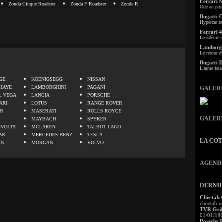
Ferrari 
Zonda Cinque Roadster
Zonda F Roadster
Zonda R
Ode au pas
Bugatti 
Hypercar a
Ferrari 4
Le 50ème c
Lamborgh
Le retour d
Bugatti 
.
L'arme fata
GE
KOENIGSEGG
NISSAN
HAYE
LAMBORGHINI
PAGANI
GALER
L VEGA
LANCIA
PORSCHE
ARI
LOTUS
RANGE ROVER
ER
MASERATI
ROLLS ROYCE
GALER
MAYBACH
SPYKER
IVOLTA
MCLAREN
TALBOT LAGO
AR
MERCEDES BENZ
TESLA
LA CO
EN
MORGAN
VOLVO
AGEND
DERNI
Cheetah
cheetah v
TVR Grif
01/01/19
Porsche 