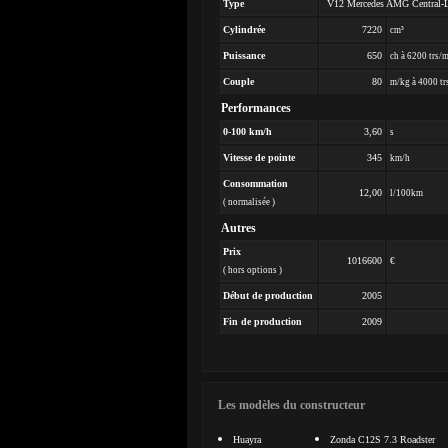
Type
V12 Mercedes AMG Central-L
Cylindrée
7220
cm³
Puissance
650
ch à 6200 trs/
Couple
80
m/kg à 4000 tr
Performances
0-100 km/h
3,60
s
Vitesse de pointe
345
km/h
Consommation
12,00
l/100km
( normalisée )
Autres
Prix
1016600
€
( hors options )
Début de production
2005
Fin de production
2009
Les modèles du constructeur
Huayra
Zonda C12S 7.3 Roadster