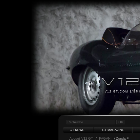
V12 GT.COM L'É
GT NEWS
GT MAGAZINE
Accueil V12 GT
/
PAGANI
/ Zonda F