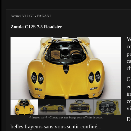
Accueil V12 GT
-
PAGANI
Zonda C12S 7.3 Roadster
V
c
p
c
c
C
i
c
vi
4 images sur 4 - Cliquez sur une image pour afficher le zoom.
D
belles frayeurs sans vous sentir confiné...