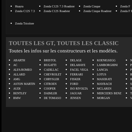
Huayra
Zonda C12S 7.3 Roadster
Zonda Cinque
Zonda F
Zonda C12S 7.3
Zonda C12S Roadster
Zonda Cinque Roadster
Zonda F 
Zonda Tricolore
TOUTES LES GT, TOUTES LES CLASSIC
Toutes les infos sur les constructeurs et les modèles.
ABARTH
BRISTOL
DELAGE
KOENIGSEGG
N
AC
BUGATTI
DELAHAYE
LAMBORGHINI
P
ALFA ROMEO
CADILLAC
FACEL VEGA
LANCIA
ALLARD
CHEVROLET
FERRARI
LOTUS
AMG
CHRYSLER
FISKER
MASERATI
ASTON MARTIN
CITROEN
FORD
MAYBACH
AUDI
COOPER
ISO RIVOLTA
MCLAREN
BENTLEY
DAIMLER
JAGUAR
MERCEDES BENZ
BMW
DE TOMASO
JENSEN
MORGAN