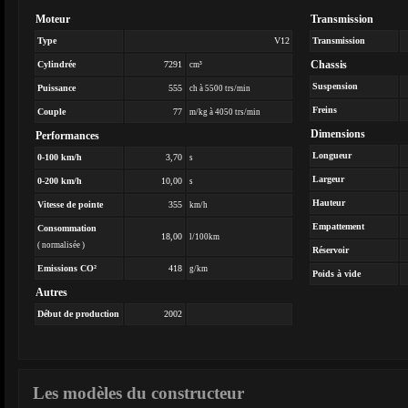
Moteur
Transmission
Type
V12
Transmission
Chassis
Cylindrée
7291
cm³
Suspension
Puissance
555
ch à 5500 trs/min
Freins
Couple
77
m/kg à 4050 trs/min
Dimensions
Performances
Longueur
0-100 km/h
3,70
s
Largeur
0-200 km/h
10,00
s
Hauteur
Vitesse de pointe
355
km/h
Empattement
Consommation
18,00
l/100km
( normalisée )
Réservoir
Emissions CO²
418
g/km
Poids à vide
Autres
Début de production
2002
Les modèles du constructeur