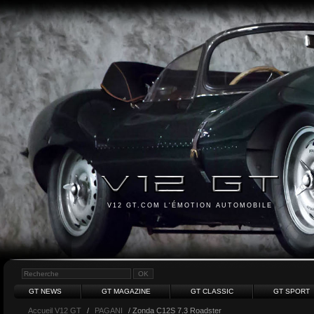
V12 GT.COM L'ÉMOTION AUTOMOBILE
GT NEWS
GT MAGAZINE
GT CLASSIC
GT SPORT
Accueil V12 GT
/
PAGANI
/ Zonda C12S 7.3 Roadster