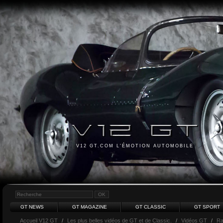
V12 GT.COM L'ÉMOTION AUTOMOBILE
GT NEWS
GT MAGAZINE
GT CLASSIC
GT SPORT
Accueil V12 GT
/
Les plus belles vidéos de GT et de Classic.
/
Vidéos GT
/
Ra