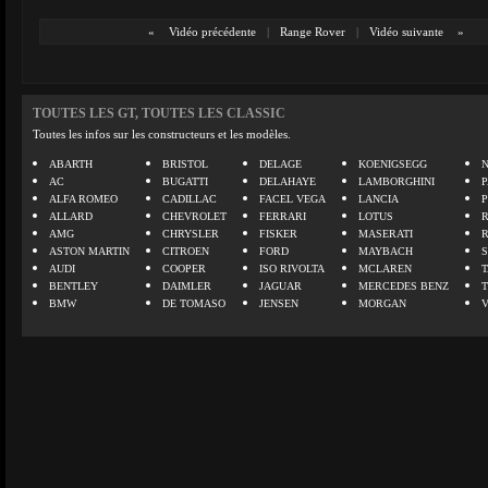
«
Vidéo précédente
|
Range Rover
|
Vidéo suivante
»
TOUTES LES GT, TOUTES LES CLASSIC
Toutes les infos sur les constructeurs et les modèles.
ABARTH
BRISTOL
DELAGE
KOENIGSEGG
N
AC
BUGATTI
DELAHAYE
LAMBORGHINI
P
ALFA ROMEO
CADILLAC
FACEL VEGA
LANCIA
ALLARD
CHEVROLET
FERRARI
LOTUS
AMG
CHRYSLER
FISKER
MASERATI
ASTON MARTIN
CITROEN
FORD
MAYBACH
AUDI
COOPER
ISO RIVOLTA
MCLAREN
BENTLEY
DAIMLER
JAGUAR
MERCEDES BENZ
BMW
DE TOMASO
JENSEN
MORGAN