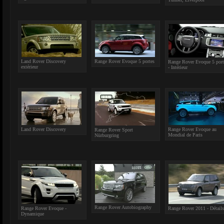
Land Rover Discovery
Range Rover Evoque 5 portes
Range Rover Evoque 5 port
extérieur
- Intérieur
Land Rover Discovery
Range Rover Evoque au
Range Rover Sport
Mondial de Paris
Nürburgring
Range Rover Autobiography
Range Rover Evoque -
Range Rover 2011 - Détails
Dynamique