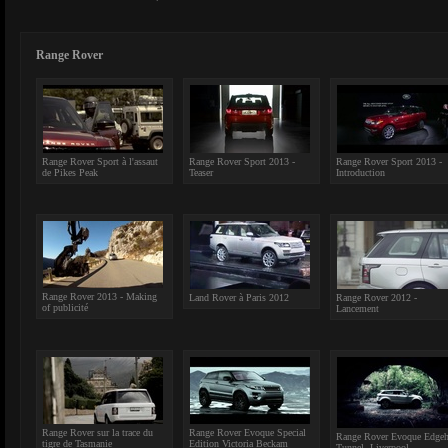
Range Rover
Range Rover Sport à l'assaut
Range Rover Sport 2013 -
Range Rover Sport 2013 -
de Pikes Peak
Teaser
Introduction
Range Rover 2013 - Making
Land Rover à Paris 2012
Range Rover 2012 -
of publicité
Lancement
Range Rover sur la trace du
Range Rover Evoque Special
Range Rover Evoque Edgeh
tigre de Tasmanie
Edition Victoria Beckam
Tunnel, Liverpool