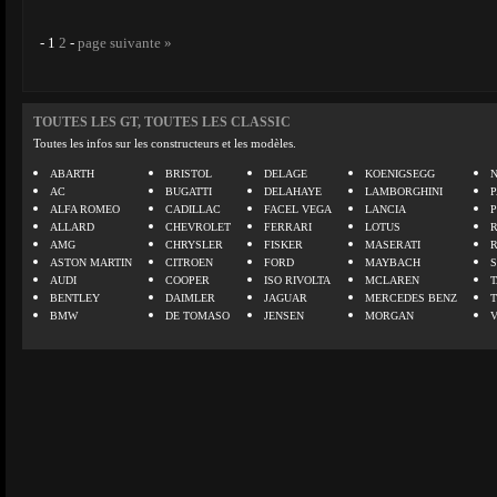
-
1
2
-
page suivante »
TOUTES LES GT, TOUTES LES CLASSIC
Toutes les infos sur les constructeurs et les modèles.
ABARTH
BRISTOL
DELAGE
KOENIGSEGG
N
AC
BUGATTI
DELAHAYE
LAMBORGHINI
P
ALFA ROMEO
CADILLAC
FACEL VEGA
LANCIA
ALLARD
CHEVROLET
FERRARI
LOTUS
AMG
CHRYSLER
FISKER
MASERATI
ASTON MARTIN
CITROEN
FORD
MAYBACH
AUDI
COOPER
ISO RIVOLTA
MCLAREN
BENTLEY
DAIMLER
JAGUAR
MERCEDES BENZ
BMW
DE TOMASO
JENSEN
MORGAN