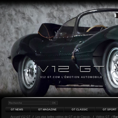
V12 GT.COM L'ÉMOTION AUTOMOBILE
GT NEWS
GT MAGAZINE
GT CLASSIC
GT SPORT
Accueil V12 GT
/
Les plus belles vidéos de GT et de Classic.
/
Vidéos GT
/ Ra