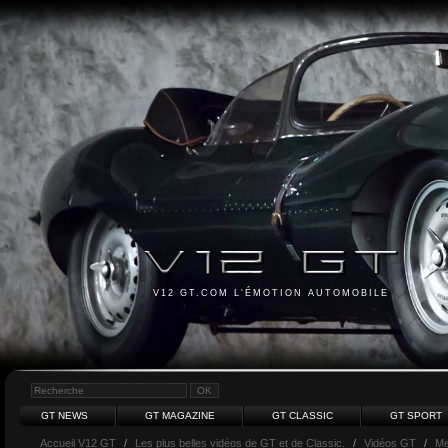
V12 GT.COM L'ÉMOTION AUTOMOBILE
GT NEWS
GT MAGAZINE
GT CLASSIC
GT SPORT
Accueil V12 GT
/
Les plus belles vidéos de GT et de Classic.
/
Vidéos GT
/
Me