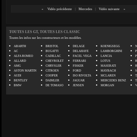
«
Vidéo précédente
|
Mercedes
|
Vidéo suivante
»
TOUTES LES GT, TOUTES LES CLASSIC
Toutes les infos sur les constructeurs et les modèles.
ABARTH
BRISTOL
DELAGE
KOENIGSEGG
N
AC
BUGATTI
DELAHAYE
LAMBORGHINI
P
ALFA ROMEO
CADILLAC
FACEL VEGA
LANCIA
ALLARD
CHEVROLET
FERRARI
LOTUS
AMG
CHRYSLER
FISKER
MASERATI
ASTON MARTIN
CITROEN
FORD
MAYBACH
AUDI
COOPER
ISO RIVOLTA
MCLAREN
BENTLEY
DAIMLER
JAGUAR
MERCEDES BENZ
BMW
DE TOMASO
JENSEN
MORGAN