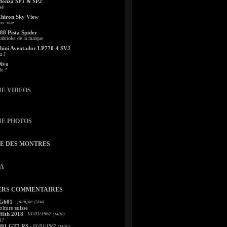
Monza SP1 & SP2
sé
Chiron Sky View
vec vue
88 Pista Spider
abriolet de la marque
ini Aventador LP770-4 SVJ
u J
Divo
le ?
IE VIDEOS
IE PHOTOS
TE DES MONTRES
A
ERS COMMENTAIRES
 G601
- jamijoe
(5/04)
oiture suisse
fith 2018
- 01/01/1967
(14/10)
67
991 GT2 RS
- 01/01/1967
(14/10)