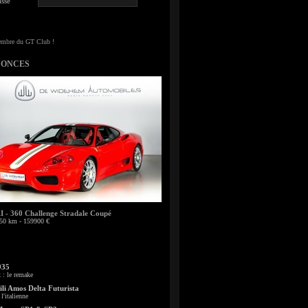
sse
NONCES
- 360 Challenge Stradale Coupé
50 km - 159900 €
935
: le remake
li Amos Delta Futurista
l'italienne