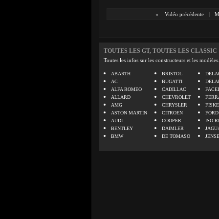
«
Vidéo précédente
|
M
TOUTES LES GT, TOUTES LES CLASSIC
Toutes les infos sur les constructeurs et les modèles
ABARTH
BRISTOL
DELA
AC
BUGATTI
DELA
ALFA ROMEO
CADILLAC
FACE
ALLARD
CHEVROLET
FERR
AMG
CHRYSLER
FISK
ASTON MARTIN
CITROEN
FORD
AUDI
COOPER
ISO R
BENTLEY
DAIMLER
JAGU
BMW
DE TOMASO
JENS