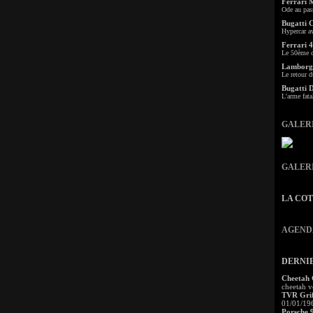
Ferrari 
Ode au pas
Bugatti 
Hypercar a
Ferrari 4
Le 50ème c
Lamborgh
Le retour d
Bugatti 
L'arme fata
GALER
GALER
LA CO
AGEND
DERNI
Cheetah
cheetah v
TVR Grif
01/01/19
Porsche 