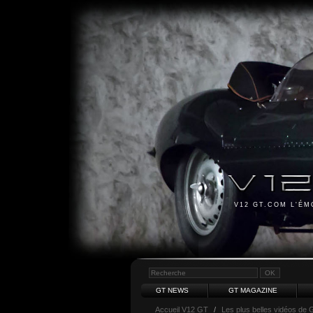
V12 GT.COM L'É
GT NEWS
GT MAGAZINE
Accueil V12 GT
/
Les plus belles vidéos de 