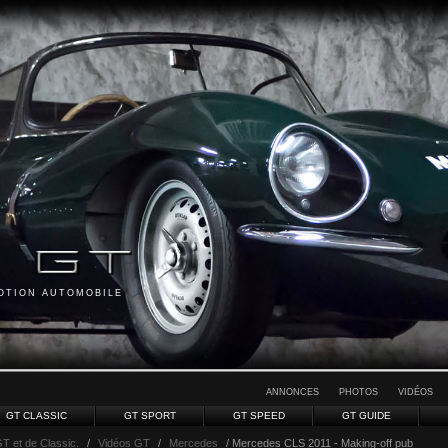
MOTION AUTOMOBILE
ANNONCES
PHOTOS
VIDÉOS
GT CLASSIC
GT SPORT
GT SPEED
GT GUIDE
GT et de Classic.
/
Vidéos GT
/
Mercedes
/ Mercedes CLS 2011 - Making-off pub