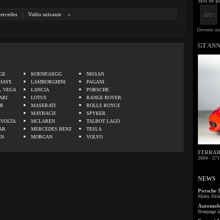
Mot de pa
ercedes
|
Vidéo suivante
»
GT AN
.
GE
KOENIGSEGG
NISSAN
HAYE
LAMBORGHINI
PAGANI
L VEGA
LANCIA
PORSCHE
ARI
LOTUS
RANGE ROVER
ER
MASERATI
ROLLS ROYCE
MAYBACH
SPYKER
IVOLTA
MCLAREN
TALBOT LAGO
AR
MERCEDES BENZ
TESLA
EN
MORGAN
VOLVO
FERRARI 
2004 - 571
NEWS
Porsche 
Moby Dick 
Automobi
Braquage à 