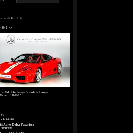
sse
NONCES
- 360 Challenge Stradale Coupé
50 km - 159900 €
935
: le remake
li Amos Delta Futurista
l'italienne