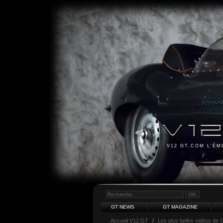
V12 GT.COM L'É
GT NEWS
GT MAGAZINE
Accueil V12 GT
/
Les plus belles vidéos de 