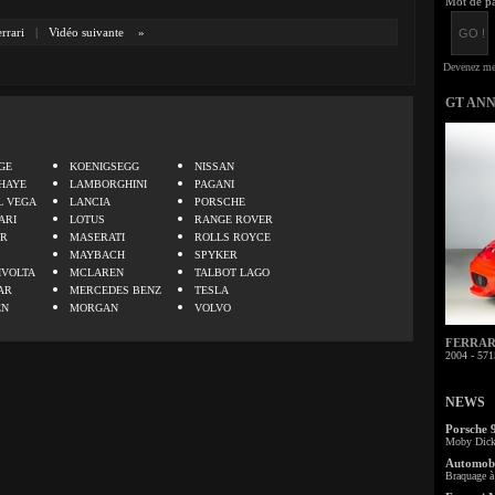
Mot de pa
rrari
|
Vidéo suivante
»
GT AN
.
GE
KOENIGSEGG
NISSAN
HAYE
LAMBORGHINI
PAGANI
L VEGA
LANCIA
PORSCHE
ARI
LOTUS
RANGE ROVER
ER
MASERATI
ROLLS ROYCE
MAYBACH
SPYKER
IVOLTA
MCLAREN
TALBOT LAGO
AR
MERCEDES BENZ
TESLA
EN
MORGAN
VOLVO
FERRARI 
2004 - 571
NEWS
Porsche 
Moby Dick 
Automobi
Braquage à 