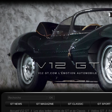
V12 GT.COM L'ÉMOTION AUTOMOBILE
GT NEWS
GT MAGAZINE
GT CLASSIC
GT SPORT
Accueil V12 GT
/
Les plus belles vidéos de GT et de Classic.
/
Vidéos GT
/
Fe