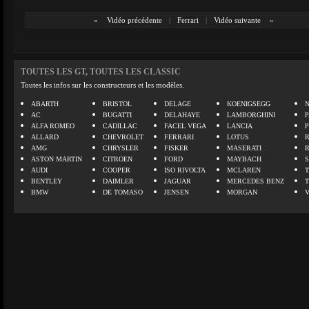
«
Vidéo précédente
|
Ferrari
|
Vidéo suivante
»
TOUTES LES GT, TOUTES LES CLASSIC
Toutes les infos sur les constructeurs et les modèles.
ABARTH
BRISTOL
DELAGE
KOENIGSEGG
N
AC
BUGATTI
DELAHAYE
LAMBORGHINI
P
ALFA ROMEO
CADILLAC
FACEL VEGA
LANCIA
ALLARD
CHEVROLET
FERRARI
LOTUS
AMG
CHRYSLER
FISKER
MASERATI
ASTON MARTIN
CITROEN
FORD
MAYBACH
AUDI
COOPER
ISO RIVOLTA
MCLAREN
BENTLEY
DAIMLER
JAGUAR
MERCEDES BENZ
BMW
DE TOMASO
JENSEN
MORGAN