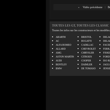
«
Vidéo précédente
|
B
TOUTES LES GT, TOUTES LES CLASSIC
Toutes les infos sur les constructeurs et les modèles
ABARTH
BRISTOL
DELA
AC
BUGATTI
DELA
ALFA ROMEO
CADILLAC
FACE
ALLARD
CHEVROLET
FERR
AMG
CHRYSLER
FISK
ASTON MARTIN
CITROEN
FORD
AUDI
COOPER
ISO R
BENTLEY
DAIMLER
JAGU
BMW
DE TOMASO
JENS