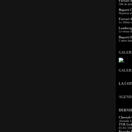
Ferrari 
Ode au pas
Bugatti 
Hypercar a
Ferrari 4
Le 50ème c
Lamborgh
Le retour d
Bugatti 
L'arme fata
GALER
GALER
LA CO
AGEND
DERNI
Cheetah
cheetah v
TVR Grif
01/01/19
Porsche 