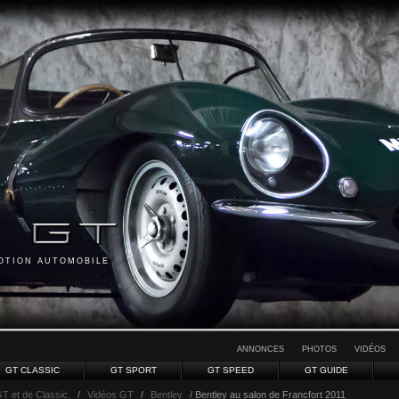
MOTION AUTOMOBILE
ANNONCES
PHOTOS
VIDÉOS
GT CLASSIC
GT SPORT
GT SPEED
GT GUIDE
GT et de Classic.
/
Vidéos GT
/
Bentley
/ Bentley au salon de Francfort 2011