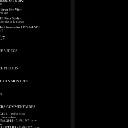
Monza SP1 & SP2
sé
Chiron Sky View
vec vue
88 Pista Spider
abriolet de la marque
ini Aventador LP770-4 SVJ
u J
Divo
le ?
IE VIDEOS
IE PHOTOS
TE DES MONTRES
A
ERS COMMENTAIRES
 G601
- jamijoe
(5/04)
oiture suisse
fith 2018
- 01/01/1967
(14/10)
67
991 GT2 RS
- 01/01/1967
(14/10)