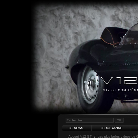
V12 GT.COM L'É
GT NEWS
GT MAGAZINE
Accueil V12 GT
/
Les plus belles vidéos de 