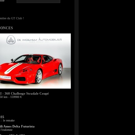
sse
NONCES
- 360 Challenge Stradale Coupé
50 km - 159900 €
935
: le remake
li Amos Delta Futurista
l'italienne