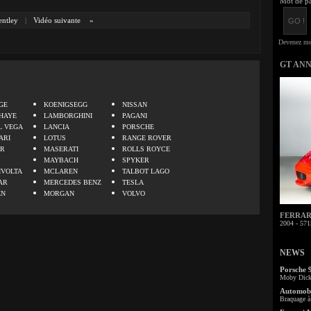
Mot de pa
entley
|
Vidéo suivante
»
GT AN
.
GE
KOENIGSEGG
NISSAN
HAYE
LAMBORGHINI
PAGANI
L VEGA
LANCIA
PORSCHE
ARI
LOTUS
RANGE ROVER
ER
MASERATI
ROLLS ROYCE
MAYBACH
SPYKER
IVOLTA
MCLAREN
TALBOT LAGO
AR
MERCEDES BENZ
TESLA
EN
MORGAN
VOLVO
FERRARI 
2004 - 571
NEWS
Porsche 
Moby Dick 
Automobi
Braquage à 